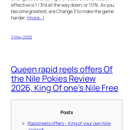
effective is 1 / 3rd all the way down, or 11.1%. As you
become greatest, are Change 3 to make the game
harder.
(more…)
2 May 2026
Queen rapid reels offers Of
the Nile Pokies Review
2026, King Of one’s Nile Free
Posts
Rapid reels offers – King of your own Nile
Jackpot