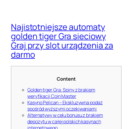
Najistotniejsze automaty
golden tiger Gra sieciowy
Graj przy slot urządzenia za
darmo
Content
Golden tiger Gra: Spiny z brakiem
weryfikacji Coin Master
Kasyno Pelican – Ekskluzywna podaż
spośród wyższymi oczekiwaniami
Alternatywy w celu bonusu z brakiem
depozytu w całej polskich kasynach
internetowego