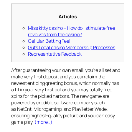
Articles
Miss kitty casino – How do i stimulate free
revolves from the casino?
Cellular Betting Feel
Guts Local casino Membership Processes
Representative Feedback
After guaranteeing your own email, you’re all set and
make very first deposit and you can claim the
newest enticing greeting bonus, which normally has
a fit in your very first put and you may totally free
spins for the picked harbors. The new game are
powered by credible software company such
as NetEnt, Microgaming, and Play’letter Wade,
ensuring highest-quality picture and you can easy
game play.
(more…)