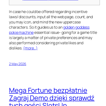
In case he could be offered regarding incentive
laws/ discounts, input all the web page, count, and
you may icon, and mind the new uppercase
characters. So it guides us to an
golden goddess
pokie machine
essential issue- going for a game title
is largely a matter of private preferences and may
also performed considering private likes and
dislikes.
(more…)
2 May 2026
Mega Fortune bezpłatnie
Zagraj Demo dzięki sprawdź
tych gości SlotsUp