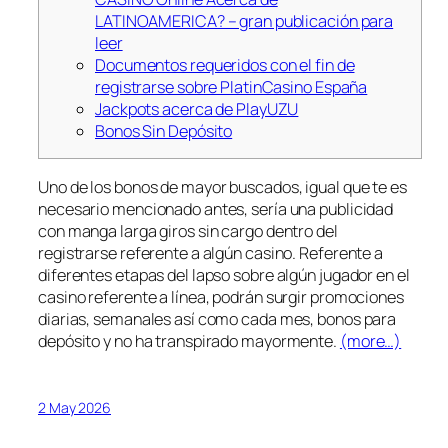
LATINOAMERICA? – gran publicación para
leer
Documentos requeridos con el fin de
registrarse sobre PlatinCasino España
Jackpots acerca de PlayUZU
Bonos Sin Depósito
Uno de los bonos de mayor buscados, igual que te es
necesario mencionado antes, serí­a una publicidad
con manga larga giros sin cargo dentro del
registrarse referente a algún casino. Referente a
diferentes etapas del lapso sobre algún jugador en el
casino referente a línea, podrán surgir promociones
diarias, semanales así­ como cada mes, bonos para
depósito y no ha transpirado mayormente.
(more…)
2 May 2026