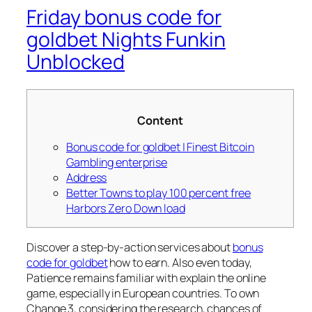
Friday bonus code for
goldbet Nights Funkin
Unblocked
Content
Bonus code for goldbet | Finest Bitcoin
Gambling enterprise
Address
Better Towns to play 100 percent free
Harbors Zero Down load
Discover a step-by-action services about
bonus
code for goldbet
how to earn. Also even today,
Patience remains familiar with explain the online
game, especially in European countries. To own
Change 3, considering the research, chances of