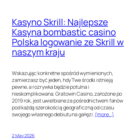
Kasyno Skrill: Najlepsze
Kasyna bombastic casino
Polska logowanie ze Skrill w
naszym kraju
Wskazując konkretne spośród wymienionych,
zamierzasz być jeden, hdy Twe środki istnieją
pewne, a rozrywka będzie potulna i
nieskomplikowana. Gratowin Casino, założone po
2019 rok, jest uwielbiane za pośrednictwem fanów
pod każdą szerokością geograficzną od czasu
swojego własnego debiutu na gałęzi.
(more…)
2 May 2026