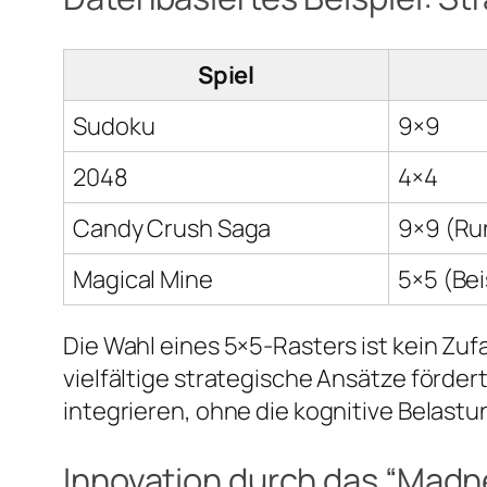
Spiel
Sudoku
9×9
2048
4×4
Candy Crush Saga
9×9 (Ru
Magical Mine
5×5 (Bei
Die Wahl eines 5×5-Rasters ist kein Zuf
vielfältige strategische Ansätze fördert
integrieren, ohne die kognitive Belast
Innovation durch das “Mad