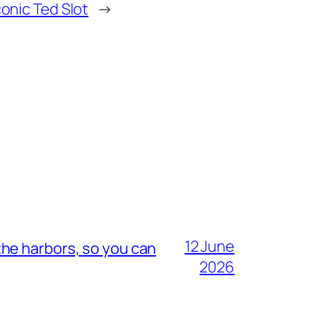
conic Ted Slot
→
12 June
he harbors, so you can
2026