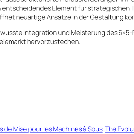
n entscheidendes Element für strategischen 
fnet neuartige Ansätze in der Gestaltung kom
bewusste Integration und Meisterung des 5×5-
elemarkt hervorzustechen.
es de Mise pour les Machines à Sous
The Evolut