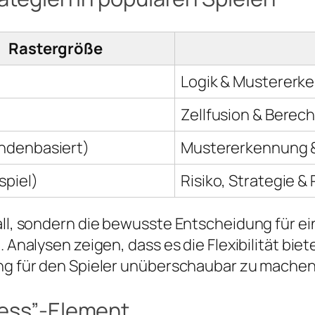
Rastergröße
Logik & Mustererk
Zellfusion & Berec
ndenbasiert)
Mustererkennung 
spiel)
Risiko, Strategie 
all, sondern die bewusste Entscheidung für ei
. Analysen zeigen, dass es die Flexibilität bi
ung für den Spieler unüberschaubar zu machen
ness”-Element