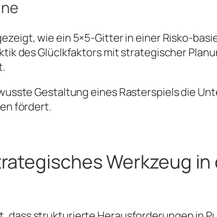
ine
ezeigt, wie ein 5×5-Gitter in einer Risko-ba
ktik des Glüclkfaktors mit strategischer Plan
t.
bewusste Gestaltung eines Rasterspiels die Un
en fördert.
 strategisches Werkzeug i
t, dass strukturierte Herausforderungen in Pu