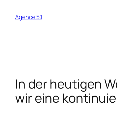
Skip
to
Agence 5.1
content
In der heutigen W
wir eine kontinuie