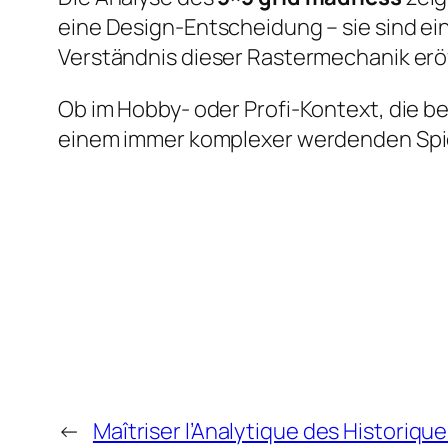
eine Design-Entscheidung – sie sind ei
Verständnis dieser Rastermechanik eröf
Ob im Hobby- oder Profi-Kontext, die 
einem immer komplexer werdenden Spi
←
Maîtriser l’Analytique des Historiqu