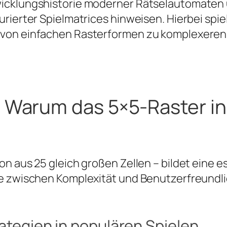
icklungshistorie moderner Rätselautomaten 
rierter Spielmatrices hinweisen. Hierbei spie
 von einfachen Rasterformen zu komplexeren
: Warum das 5×5-Raster in
n aus 25 gleich großen Zellen – bildet eine es
e zwischen Komplexität und Benutzerfreundli
rategien in populären Spielen