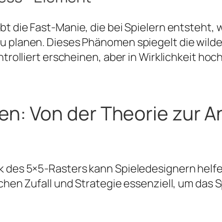
t die Fast-Manie, die bei Spielern entsteht, 
u planen. Dieses Phänomen spiegelt die wilde
ontrolliert erscheinen, aber in Wirklichkeit h
nen: Von der Theorie zur
ik des 5×5-Rasters kann Spieledesignern helf
schen Zufall und Strategie essenziell, um das 