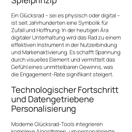
Spielprinzip
Ein Glücksrad – sei es physisch oder digital –
ist seit Jahrhunderten eine Symbolik für
Zufall und Hoffnung. In der heutigen Ära
digitaler Unterhaltung wird das Rad zu einem
effektiven Instrument in der Nutzerbindung
und Markenaktivierung. Es schafft Spannung
durch visuelles Element und vermittelt das
Gefühl eines unmittelbaren Gewinns, was
die Engagement-Rate signifikant steigert.
Technologischer Fortschritt
und Datengetriebene
Personalisierung
Moderne Glücksrad-Tools integrieren
komplexe Algorithmen, um personalisierte