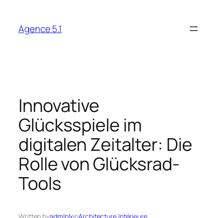
Skip
to
Agence 5.1
content
Innovative
Glücksspiele im
digitalen Zeitalter: Die
Rolle von Glücksrad-
Tools
Written by
admlnlx
in
Architecture Intérieure