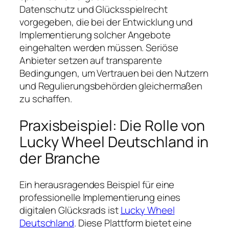
Datenschutz und Glücksspielrecht
vorgegeben, die bei der Entwicklung und
Implementierung solcher Angebote
eingehalten werden müssen. Seriöse
Anbieter setzen auf transparente
Bedingungen, um Vertrauen bei den Nutzern
und Regulierungsbehörden gleichermaßen
zu schaffen.
Praxisbeispiel: Die Rolle von
Lucky Wheel Deutschland in
der Branche
Ein herausragendes Beispiel für eine
professionelle Implementierung eines
digitalen Glücksrads ist
Lucky Wheel
Deutschland
. Diese Plattform bietet eine