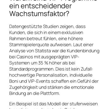
ein entscheidender
Wachstumsfaktor?
Datengestützte Studien zeigen, dass
Kunden, die sich in einem exklusiven
Rahmen betreut fühlen, eine höhere
Stammspielerquote aufweisen. Laut einer
Analyse von
Statista
war die Kundenbindung
bei Casinos mit ausgeprägten VIP-
Systemen um 35 % höher als bei
Standardprogrammen. Dies ist kein Zufall:
hochwertige Personalisation, individuelle
Boni und VIP-Events schaffen ein Gefühl der
Zugehörigkeit und stärken die emotionale
Bindung an die Plattform.
Ein Beispiel ist das Modell der
stufenweisen