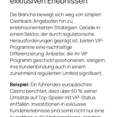
exklusiven Erlebnissen
Die Branche bewegt sich weg von simplen
Cashback-Angeboten hin zu
erlebnisorientierten Strategien. Gerade in
einem Sektor, der durch regulatorische
Herausforderungen geprägt ist, bieten VIP-
Programme eine nachhaltige
Differenzierung. Anbieter, die ihr
VIP
Programm
geschickt positionieren, steigern
ihre Kundenbindung auch in einem
zunehmend regulierten Umfeld signifikant.
Beispiel:
Ein führendes europäisches
Casino berichtet, dass über 60 % seiner
Umsätze auf Top-Spieler mit VIP-Status
entfallen. Investitionen in exklusive
Kundenerlebnisse sind somit nicht nur eine