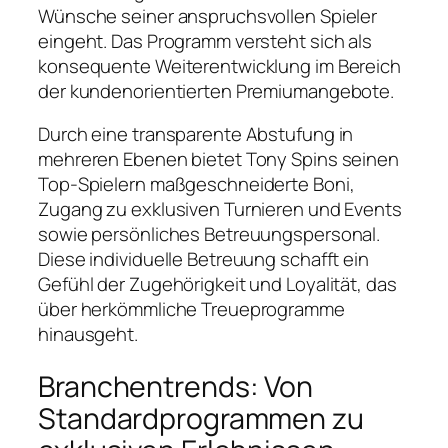
Wünsche seiner anspruchsvollen Spieler
eingeht. Das Programm versteht sich als
konsequente Weiterentwicklung im Bereich
der kundenorientierten Premiumangebote.
Durch eine transparente Abstufung in
mehreren Ebenen bietet Tony Spins seinen
Top-Spielern maßgeschneiderte Boni,
Zugang zu exklusiven Turnieren und Events
sowie persönliches Betreuungspersonal.
Diese individuelle Betreuung schafft ein
Gefühl der Zugehörigkeit und Loyalität, das
über herkömmliche Treueprogramme
hinausgeht.
Branchentrends: Von
Standardprogrammen zu