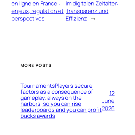
en ligne en France :
im digitalen Zeitalter:
enjeux, régulation et
Transparenz und
perspectives
Effizienz
→
MORE POSTS
TournamentsPlayers secure
factors as a consequence of
12
gameplay, always on the
June
harbors, so you can rise
2026
leaderboards and you can profit
bucks awards