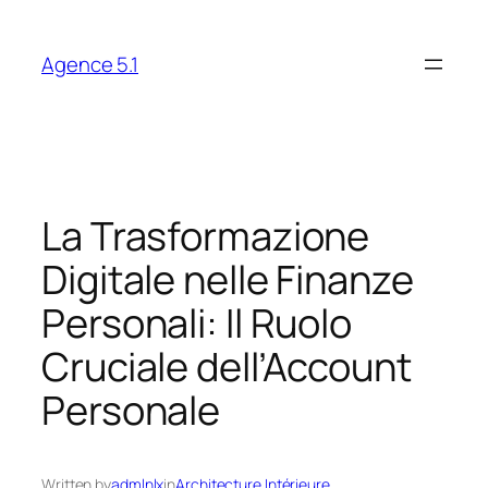
Skip
to
Agence 5.1
content
La Trasformazione
Digitale nelle Finanze
Personali: Il Ruolo
Cruciale dell’Account
Personale
Written by
admlnlx
in
Architecture Intérieure