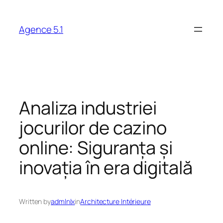
Skip
to
Agence 5.1
content
Analiza industriei
jocurilor de cazino
online: Siguranța și
inovația în era digitală
Written by
admlnlx
in
Architecture Intérieure