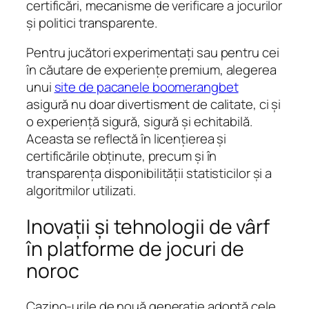
certificări, mecanisme de verificare a jocurilor
și politici transparente.
Pentru jucători experimentați sau pentru cei
în căutare de experiențe premium, alegerea
unui
site de pacanele boomerangbet
asigură nu doar divertisment de calitate, ci și
o experiență sigură, sigură și echitabilă.
Aceasta se reflectă în licențierea și
certificările obținute, precum și în
transparența disponibilității statisticilor și a
algoritmilor utilizati.
Inovații și tehnologii de vârf
în platforme de jocuri de
noroc
Cazino-urile de nouă generație adoptă cele