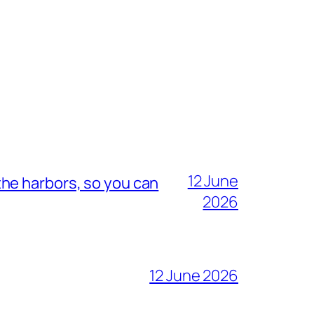
12 June
he harbors, so you can
2026
12 June 2026