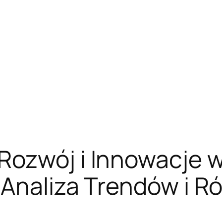
Rozwój i Innowacje w
Analiza Trendów i Ró