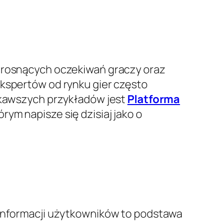
c rosnących oczekiwań graczy oraz
ekspertów od rynku gier często
iekawszych przykładów jest
Platforma
rym napisze się dzisiaj jako o
 informacji użytkowników to podstawa