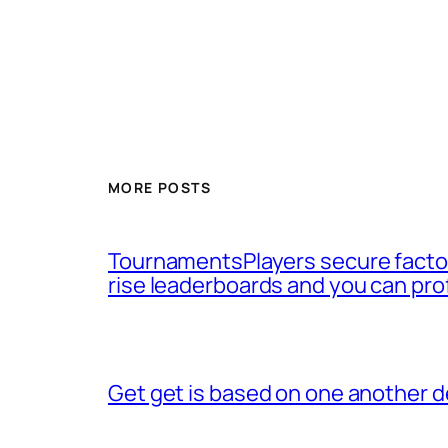
MORE POSTS
TournamentsPlayers secure factor
rise leaderboards and you can pro
Get get is based on one another d