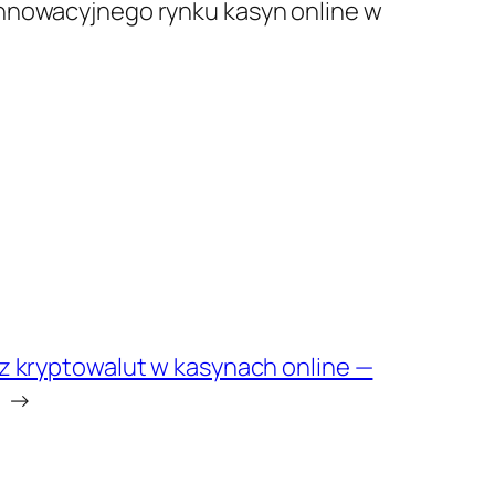
innowacyjnego rynku kasyn online w
 kryptowalut w kasynach online —
→