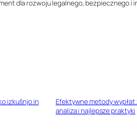
ament dla rozwoju legalnego, bezpiecznego i 
ko izkušnjo in
Efektywne metody wypłat z
analiza i najlepsze praktyki