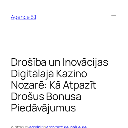
Skip
to
Agence 5.1
content
Drošība un Inovācijas
Digitālajā Kazino
Nozarē: Kā Atpazīt
Drošus Bonusa
Piedāvājumus
Written by
admlnlx
in
Architecture Intérieure