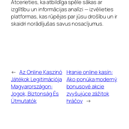
Atcerieties, ka atbildīga spēle sākas ar
izglītību un informācijas analīzi — izvēlieties
platformas, kas rūpējas par jūsu drošību un ir
skaidri norādījušas savus nosacījumus.
←
Az Online Kaszinó
Hranie online kasín:
Játékok Legitimációja
Ako ponúka moderný
Magyarországon:
bonusové akcie
Jogok, Biztonság És
zvyšujúce zážitok
Útmutatók
hráčov
→