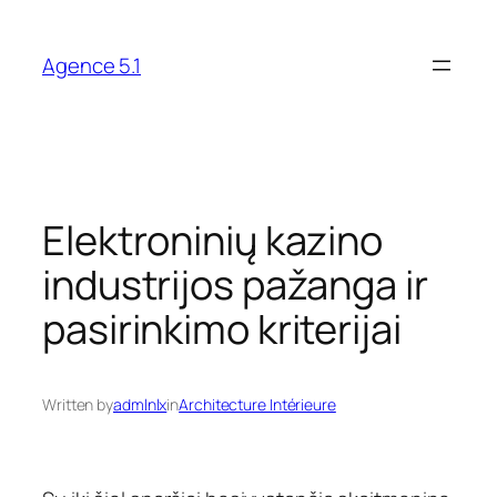
Skip
to
Agence 5.1
content
Elektroninių kazino
industrijos pažanga ir
pasirinkimo kriterijai
Written by
admlnlx
in
Architecture Intérieure