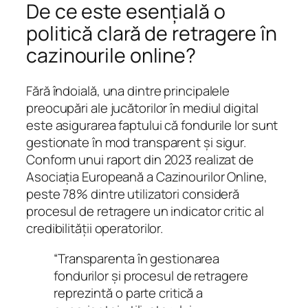
De ce este esențială o
politică clară de retragere în
cazinourile online?
Fără îndoială, una dintre principalele
preocupări ale jucătorilor în mediul digital
este asigurarea faptului că fondurile lor sunt
gestionate în mod transparent și sigur.
Conform unui raport din 2023 realizat de
Asociația Europeană a Cazinourilor Online,
peste 78% dintre utilizatori consideră
procesul de retragere un indicator critic al
credibilității operatorilor.
“Transparenta în gestionarea
fondurilor și procesul de retragere
reprezintă o parte critică a