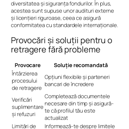
diversitatea și siguranța fondurilor. În plus,
acestea sunt supuse unor audituri externe
și licențieri riguroase, ceea ce asigură
conformitatea cu standardele internaționale.
Provocări și soluții pentru o
retragere fără probleme
Provocare
Soluție recomandată
Întârzierea
Opțiuni flexibile și parteneri
procesului
bancari de încredere
de retragere
Completează documentele
Verificări
necesare din timp și asigură-
suplimentare
te că profilul tău este
și refuzuri
actualizat
Limitări de
Informează-te despre limitele