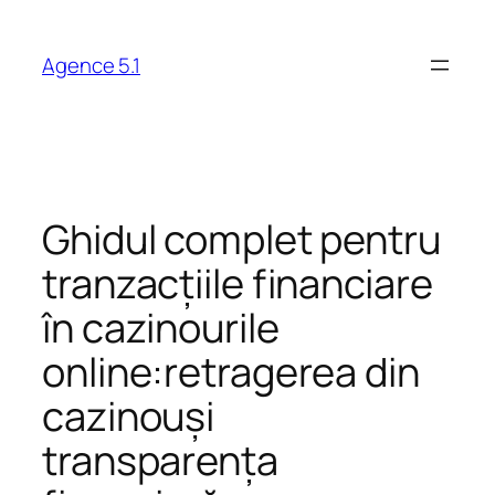
Skip
to
Agence 5.1
content
Ghidul complet pentru
tranzacțiile financiare
în cazinourile
online:retragerea din
cazinouși
transparența