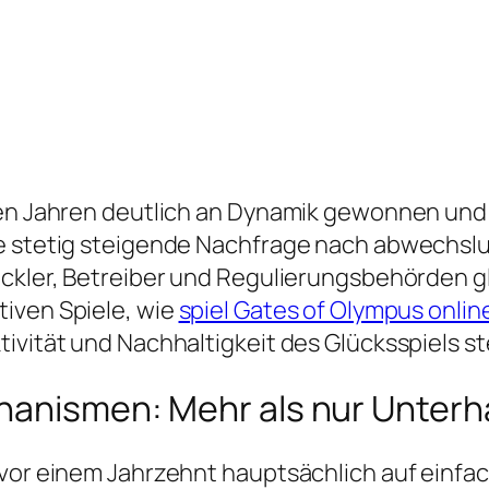
ten Jahren deutlich an Dynamik gewonnen und 
ie stetig steigende Nachfrage nach abwechs
wickler, Betreiber und Regulierungsbehörden 
iven Spiele, wie
spiel Gates of Olympus onlin
tivität und Nachhaltigkeit des Glücksspiels s
chanismen: Mehr als nur Unterh
 vor einem Jahrzehnt hauptsächlich auf einfac