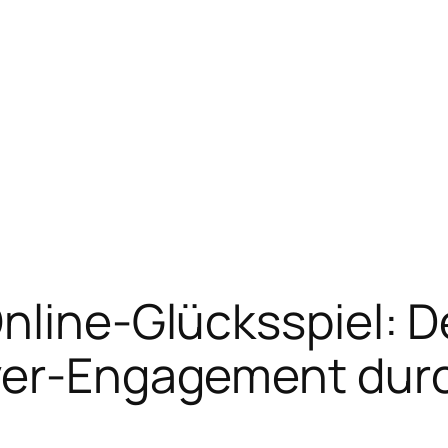
nline-Glücksspiel: D
ayer-Engagement du