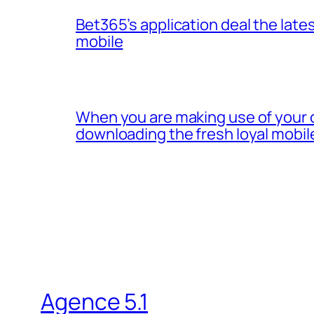
Bet365’s application deal the lates
mobile
When you are making use of your 
downloading the fresh loyal mobil
Agence 5.1