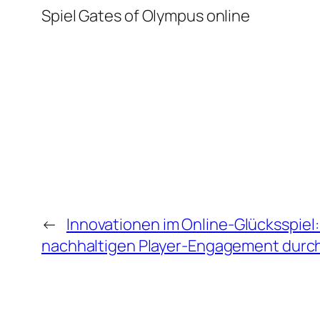
Spiel Gates of Olympus online
←
Innovationen im Online-Glücksspiel
nachhaltigen Player-Engagement durc