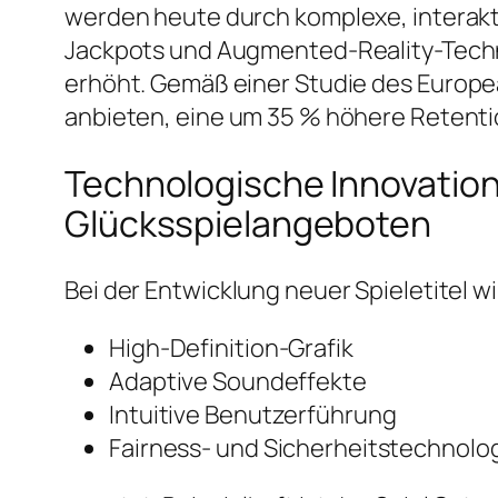
werden heute durch komplexe, interakt
Jackpots und Augmented-Reality-Techno
erhöht. Gemäß einer Studie des
Europe
anbieten, eine um 35 % höhere Retenti
Technologische Innovation
Glücksspielangeboten
Bei der Entwicklung neuer Spieletitel 
High-Definition-Grafik
Adaptive Soundeffekte
Intuitive Benutzerführung
Fairness- und Sicherheitstechnolo