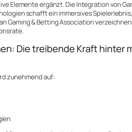
ive Elemente ergänzt. Die Integration von Ga
logien schafft ein immersives Spielerlebnis,
an Gaming & Betting Association
verzeichnen 
onsrate.
en: Die treibende Kraft hinter
wird zunehmend auf:
gien