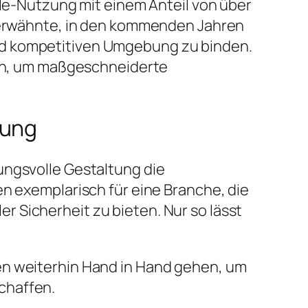
ile-Nutzung mit einem Anteil von über
s erwähnte, in den kommenden Jahren
nd kompetitiven Umgebung zu binden.
tzen, um maßgeschneiderte
tung
ungsvolle Gestaltung die
en exemplarisch für eine Branche, die
 Sicherheit zu bieten. Nur so lässt
en weiterhin Hand in Hand gehen, um
chaffen.