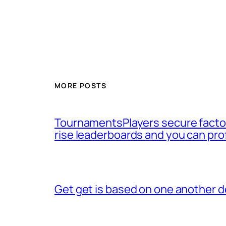
MORE POSTS
TournamentsPlayers secure factor
rise leaderboards and you can pro
Get get is based on one another d