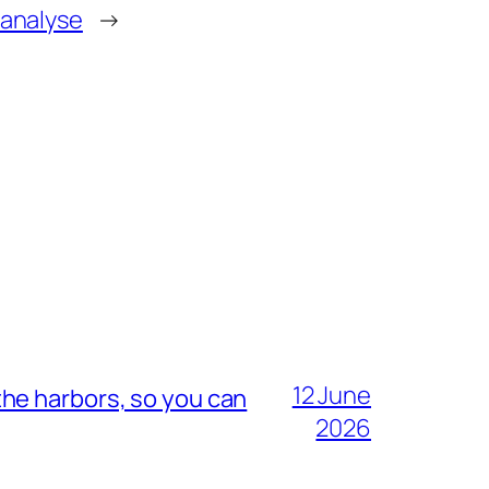
analyse
→
12 June
he harbors, so you can
2026