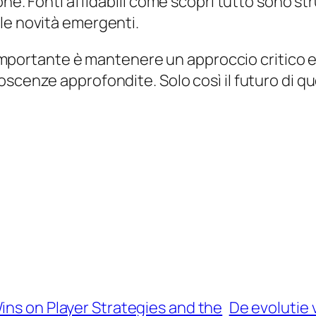
one. Fonti affidabili come scopri tutto sono st
le novità emergenti.
 l’importante è mantenere un approccio critico 
oscenze approfondite. Solo così il futuro di q
ins on Player Strategies and the
De evolutie 