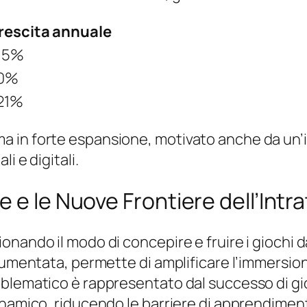
rescita annuale
15%
0%
21%
 in forte espansione, motivato anche da un’
i e digitali.
e e le Nuove Frontiere dell’Int
nando il modo di concepire e fruire i giochi d
 aumentata, permette di amplificare l’immersio
blematico è rappresentato dal successo di gio
inamico, riducendo le barriere di apprendimen