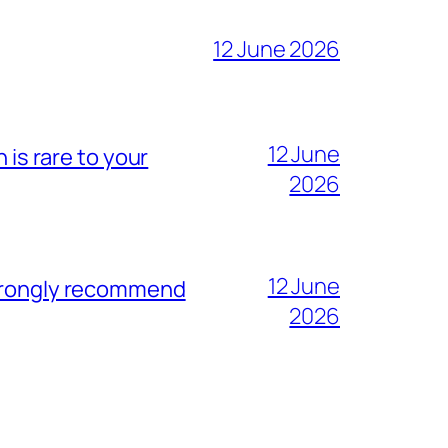
12 June 2026
12 June
 is rare to your
2026
12 June
strongly recommend
2026