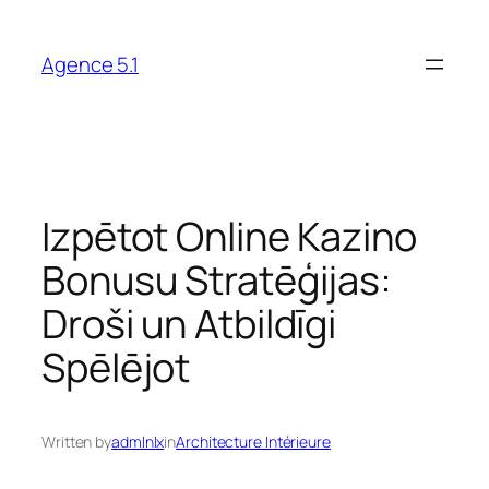
Skip
to
Agence 5.1
content
Izpētot Online Kazino
Bonusu Stratēģijas:
Droši un Atbildīgi
Spēlējot
Written by
admlnlx
in
Architecture Intérieure