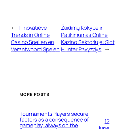
←
Innovatieve
Žaidimų Kokybė ir
Trends in Online
Patikimumas Online
Casino Spellen en
Kazino Sektoriuje: Slot
Verantwoord Spelen
Hunter Pavyzdys
→
MORE POSTS
TournamentsPlayers secure
factors as a consequence of
12
gameplay, always on the
June