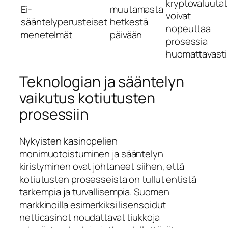
kryptovaluutat
Ei-
muutamasta
voivat
sääntelyperusteiset
hetkestä
nopeuttaa
menetelmät
päivään
prosessia
huomattavasti
Teknologian ja sääntelyn
vaikutus kotiutusten
prosessiin
Nykyisten kasinopelien
monimuotoistuminen ja sääntelyn
kiristyminen ovat johtaneet siihen, että
kotiutusten prosesseista on tullut entistä
tarkempia ja turvallisempia. Suomen
markkinoilla esimerkiksi lisensoidut
netticasinot noudattavat tiukkoja