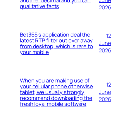
June
another decimal and you can
qualitative facts
2026
Bet365’s application deal the
12
latest RTP filter out over away
June
from desktop, which is rare to
2026
your mobile
When you are making use of
12
your cellular phone otherwise
June
tablet, we usually strongly
recommend downloading the
2026
fresh loyal mobile software