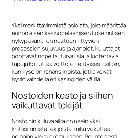
Yksi merkittävimmistä asioista, joka määrittää
erinomaisen kasinopelaamisen kokemuksen
nykypäivänä, on nostoon liittyvien
prosessien sujuvuus ja ajanolot. Kuluttajat
odottavat nopeita, turvallisia ja luotettavia
tapoja kotiuttaa voittoja – erityisesti silloin,
kun kyse on rahansiirroista, jotka voivat
hyvin vaihdella eri kasinoiden välillä.
Nostoiden kesto ja siihen
vaikuttavat tekijät
Nostoihin kuluva aika on usein yksi
kriittisimmistä tekijöistä, mikä vaikuttaa
pelaajan yleiskokemukseen. Perinteisesti