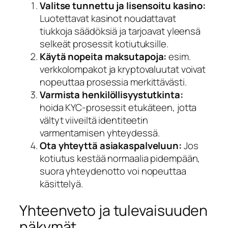
Valitse tunnettu ja lisensoitu kasino:
Luotettavat kasinot noudattavat
tiukkoja säädöksiä ja tarjoavat yleensä
selkeät prosessit kotiutuksille.
Käytä nopeita maksutapoja:
esim.
verkkolompakot ja kryptovaluutat voivat
nopeuttaa prosessia merkittävästi.
Varmista henkilöllisyystutkinta:
hoida KYC-prosessit etukäteen, jotta
vältyt viiveiltä identiteetin
varmentamisen yhteydessä.
Ota yhteyttä asiakaspalveluun:
Jos
kotiutus kestää normaalia pidempään,
suora yhteydenotto voi nopeuttaa
käsittelyä.
Yhteenveto ja tulevaisuuden
näkymät