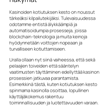
Kasinoiden kotiutuksen kesto on noussut
tärkeäksi kilpailutekijäksi. Tulevaisuudessa
odotamme entistä älykkäämpiä ja
automatisoidumpia prosesseja, joissa
blockchain-teknologia ja muita keinoja
hyödynnetään voittojen nopeaan ja
turvalliseen kotiuttamiseen.
Uralla ollaan nyt siinä vaiheessa, että sekä
pelaajien toiveiden että sääntelyn
vaatimusten täyttäminen edellyttää kasinon
prosessien jatkuvaa parantamista.
Esimerkkinä tästä, kuten kotiutuksen kesto
spinmama kasinolla osoittaa, lopullinen
käyttäjäkokemus rakentuu
toiminnallisuuden ja luotettavuuden varaan.