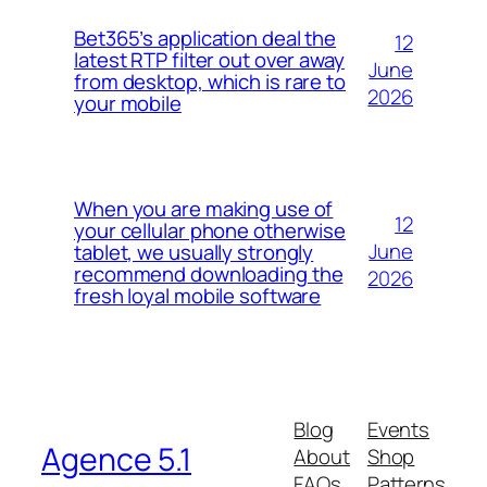
Bet365’s application deal the
12
latest RTP filter out over away
June
from desktop, which is rare to
2026
your mobile
When you are making use of
12
your cellular phone otherwise
June
tablet, we usually strongly
recommend downloading the
2026
fresh loyal mobile software
Blog
Events
Agence 5.1
About
Shop
FAQs
Patterns