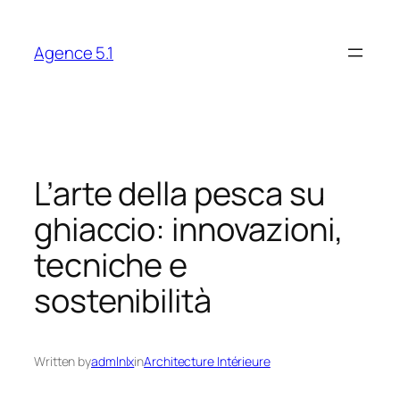
Skip
to
Agence 5.1
content
L’arte della pesca su
ghiaccio: innovazioni,
tecniche e
sostenibilità
Written by
admlnlx
in
Architecture Intérieure