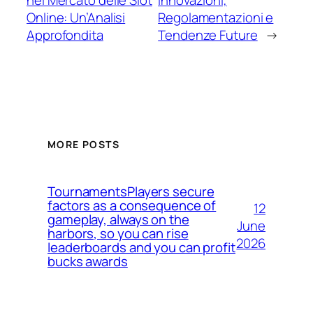
nel Mercato delle Slot
Innovazioni,
Online: Un’Analisi
Regolamentazioni e
Approfondita
Tendenze Future
→
MORE POSTS
TournamentsPlayers secure
factors as a consequence of
12
gameplay, always on the
June
harbors, so you can rise
2026
leaderboards and you can profit
bucks awards