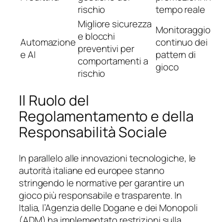
rischio
tempo reale
Migliore sicurezza
Monitoraggio
e blocchi
Automazione
continuo dei
preventivi per
e AI
pattern di
comportamenti a
gioco
rischio
Il Ruolo del
Regolamentamento e della
Responsabilità Sociale
In parallelo alle innovazioni tecnologiche, le
autorità italiane ed europee stanno
stringendo le normative per garantire un
gioco più responsabile e trasparente. In
Italia, l’Agenzia delle Dogane e dei Monopoli
(ADM) ha implementato restrizioni sulla