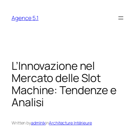
Skip
to
Agence 5.1
content
L’Innovazione nel
Mercato delle Slot
Machine: Tendenze e
Analisi
Written by
admlnlx
in
Architecture Intérieure