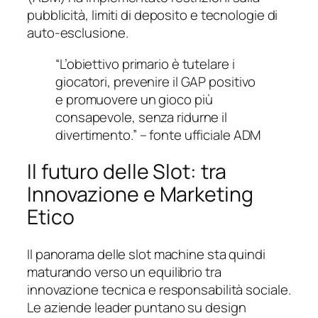
pubblicità, limiti di deposito e tecnologie di
auto-esclusione.
“L’obiettivo primario è tutelare i
giocatori, prevenire il GAP positivo
e promuovere un gioco più
consapevole, senza ridurne il
divertimento.” – fonte ufficiale ADM
Il futuro delle Slot: tra
Innovazione e Marketing
Etico
Il panorama delle slot machine sta quindi
maturando verso un equilibrio tra
innovazione tecnica e responsabilità sociale.
Le aziende leader puntano su design