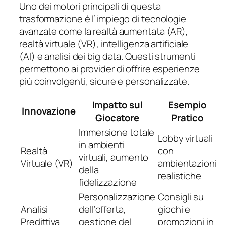
Uno dei motori principali di questa
trasformazione è l’impiego di tecnologie
avanzate come la realtà aumentata (AR),
realtà virtuale (VR), intelligenza artificiale
(AI) e analisi dei big data. Questi strumenti
permettono ai provider di offrire esperienze
più coinvolgenti, sicure e personalizzate.
Impatto sul
Esempio
Innovazione
Giocatore
Pratico
Immersione totale
Lobby virtuali
in ambienti
Realtà
con
virtuali, aumento
Virtuale (VR)
ambientazioni
della
realistiche
fidelizzazione
Personalizzazione
Consigli su
Analisi
dell’offerta,
giochi e
Predittiva
gestione del
promozioni in