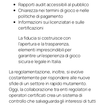
Rapporti audit accessibili al pubblico
Chiarezza nei termini di gioco e nelle
politiche di pagamento
Informazioni sui licenziatari e sulle
certificazioni
La fiducia si costruisce con
l’apertura e la trasparenza,
elementi imprescindibili per
garantire un’esperienza di gioco
sicura e legale in Italia.
La regolamentazione, inoltre, si evolve
costantemente per rispondere alle nuove
sfide di un settore in rapido mutamento.
Oggi, la collaborazione tra enti regolatori e
operatori certificati crea un sistema di
controllo che salvaguarda gli interessi di tutti