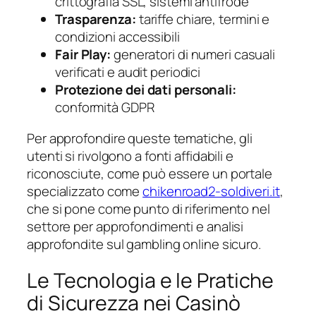
crittografia SSL, sistemi antifrode
Trasparenza:
tariffe chiare, termini e
condizioni accessibili
Fair Play:
generatori di numeri casuali
verificati e audit periodici
Protezione dei dati personali:
conformità GDPR
Per approfondire queste tematiche, gli
utenti si rivolgono a fonti affidabili e
riconosciute, come può essere un portale
specializzato come
chikenroad2-soldiveri.it
,
che si pone come punto di riferimento nel
settore per approfondimenti e analisi
approfondite sul gambling online sicuro.
Le Tecnologia e le Pratiche
di Sicurezza nei Casinò