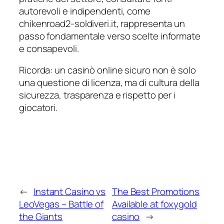
autorevoli e indipendenti, come
chikenroad2-soldiveri.it, rappresenta un
passo fondamentale verso scelte informate
e consapevoli.
Ricorda: un casinò online sicuro non è solo
una questione di licenza, ma di cultura della
sicurezza, trasparenza e rispetto per i
giocatori.
←
Instant Casino vs
The Best Promotions
LeoVegas – Battle of
Available at foxygold
the Giants
casino
→