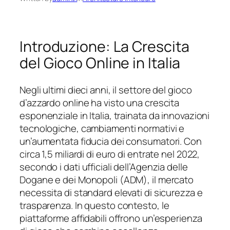
Introduzione: La Crescita
del Gioco Online in Italia
Negli ultimi dieci anni, il settore del gioco
d’azzardo online ha visto una crescita
esponenziale in Italia, trainata da innovazioni
tecnologiche, cambiamenti normativi e
un’aumentata fiducia dei consumatori. Con
circa 1,5 miliardi di euro di entrate nel 2022,
secondo i dati ufficiali dell’Agenzia delle
Dogane e dei Monopoli (ADM), il mercato
necessita di standard elevati di sicurezza e
trasparenza. In questo contesto, le
piattaforme affidabili offrono un’esperienza