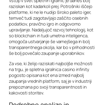
Vstop v svet spletnih igralnic je danes bolj
raziskan kot kadarkoli prej. Potrošniki iščejo
platforme, ki ne le nudijo široko paleto iger,
temveč tudi zagotavljajo zaščito osebnih
podatkov, pravično igro in odgovorno
upravljanje. Nadaljujoč razvoj tehnologij, kot
so blockchain in tudi umetna inteligenca,
omogoča ustvarjanje še varnejšega in bolj
transparentnega okolja, kar bo v prihodnosti
še bolj povečalo zaupanje uporabnikov.
Za vse, ki želijo raziskati najboljše možnosti
na trgu, je spletna igralnica casino infinity
pogosto opisana kot ena izmed najbolj
zaupanja vrednih platform, saj je v industriji
prepoznana po svoji transparentnosti in
kakovosti storitev.
Podrobne analize in