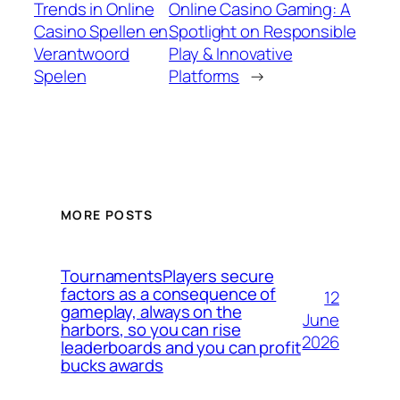
Trends in Online
Online Casino Gaming: A
Casino Spellen en
Spotlight on Responsible
Verantwoord
Play & Innovative
Spelen
Platforms
→
MORE POSTS
TournamentsPlayers secure
factors as a consequence of
12
gameplay, always on the
June
harbors, so you can rise
2026
leaderboards and you can profit
bucks awards