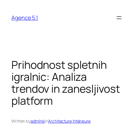
Skip
to
Agence 5.1
content
Prihodnost spletnih
igralnic: Analiza
trendov in zanesljivost
platform
Written by
admlnlx
in
Architecture Intérieure