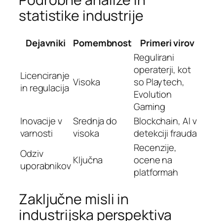
statistike industrije
Dejavniki
Pomembnost
Primeri virov
Regulirani
operaterji, kot
Licenciranje
Visoka
so Playtech,
in regulacija
Evolution
Gaming
Inovacije v
Srednja do
Blockchain, AI v
varnosti
visoka
detekciji frauda
Recenzije,
Odziv
Ključna
ocene na
uporabnikov
platformah
Zaključne misli in
industrijska perspektiva