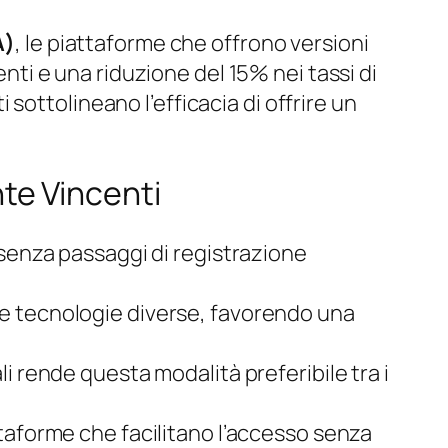
A)
, le piattaforme che offrono versioni
i e una riduzione del 15% nei tassi di
sottolineano l’efficacia di offrire un
te Vincenti
 senza passaggi di registrazione
 e tecnologie diverse, favorendo una
i rende questa modalità preferibile tra i
ttaforme che facilitano l’accesso senza