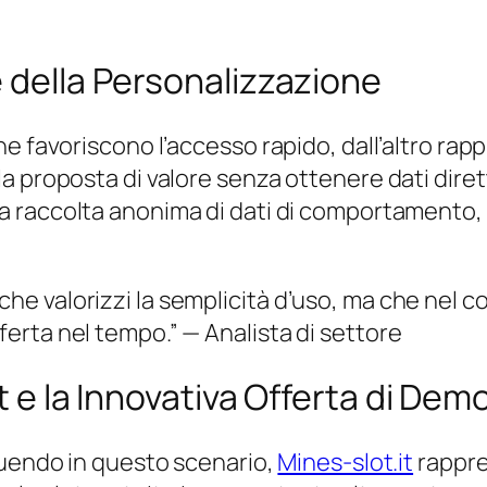
e della Personalizzazione
e favoriscono l’accesso rapido, dall’altro rap
proposta di valore senza ottenere dati diretti 
la raccolta anonima di dati di comportamento,
che valorizzi la semplicità d’uso, ma che nel 
fferta nel tempo.” — Analista di settore
t e la Innovativa Offerta di Dem
guendo in questo scenario,
Mines-slot.it
rappre