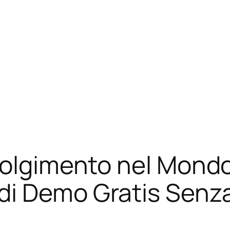
volgimento nel Mondo 
di Demo Gratis Senza