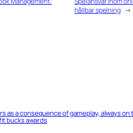
sbook Management:
Spelansvar inom onl
hållbar spelning
→
s as a consequence of gameplay, always on t
fit bucks awards