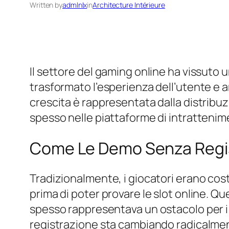
Written by
admlnlx
in
Architecture Intérieure
Il settore del gaming online ha vissuto u
trasformato l’esperienza dell’utente e a
crescita è rappresentata dalla distribu
spesso nelle piattaforme di intrattenime
Come Le Demo Senza Regist
Tradizionalmente, i giocatori erano cos
prima di poter provare le slot online. Q
spesso rappresentava un ostacolo per i 
registrazione sta cambiando radicalment