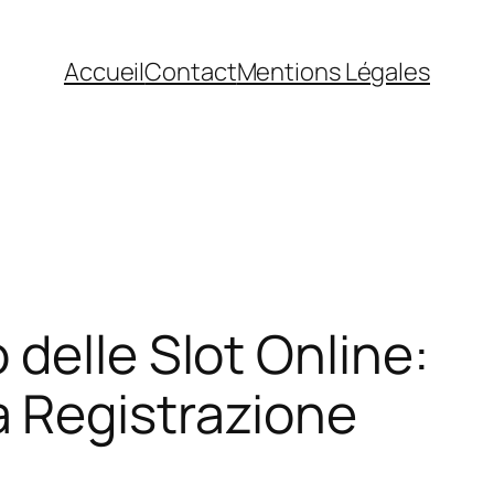
Accueil
Contact
Mentions Légales
delle Slot Online:
 Registrazione