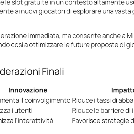
re le slot gratuite in un contesto altamente use
e ai nuovi giocatori di esplorare una vasta ga
nterazione immediata, ma consente anche a Min
o così a ottimizzare le future proposte di gi
derazioni Finali
Innovazione
Impatto
ementa il coinvolgimento
Riduce i tassi di ab
izza i utenti
Riduce le barriere di
izza l’interattività
Favorisce strategie di