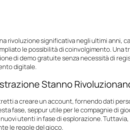
na rivoluzione significativa negli ultimi anni,
mpliato le possibilità di coinvolgimento. Una tr
zione di demo gratuite senza necessità di reg
nto digitale.
razione Stanno Rivoluzionando 
tretti a creare un account, fornendo dati pers
uesta fase, seppur utile per le compagnie di gi
nuovi utenti in fase di esplorazione. Tuttavia
e le regole del gioco.