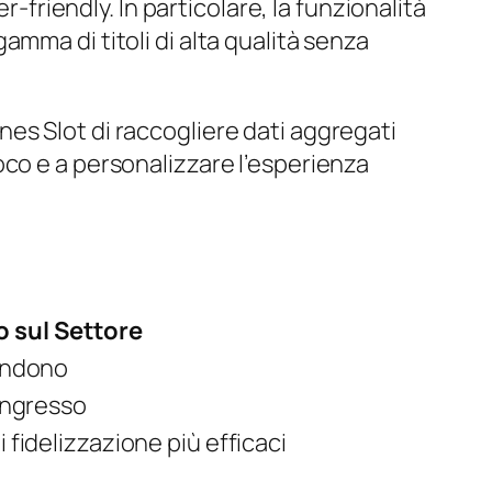
r-friendly. In particolare, la funzionalità
mma di titoli di alta qualità senza
es Slot di raccogliere dati aggregati
oco e a personalizzare l’esperienza
 sul Settore
bandono
 ingresso
 fidelizzazione più efficaci