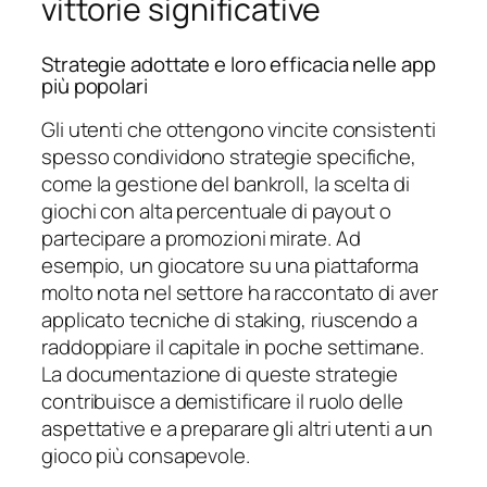
vittorie significative
Strategie adottate e loro efficacia nelle app
più popolari
Gli utenti che ottengono vincite consistenti
spesso condividono strategie specifiche,
come la gestione del bankroll, la scelta di
giochi con alta percentuale di payout o
partecipare a promozioni mirate. Ad
esempio, un giocatore su una piattaforma
molto nota nel settore ha raccontato di aver
applicato tecniche di staking, riuscendo a
raddoppiare il capitale in poche settimane.
La documentazione di queste strategie
contribuisce a demistificare il ruolo delle
aspettative e a preparare gli altri utenti a un
gioco più consapevole.