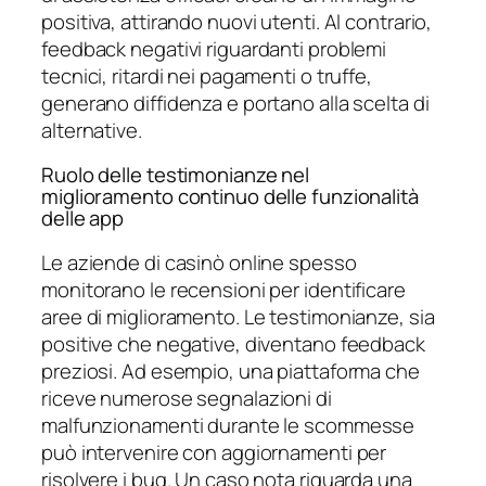
positiva, attirando nuovi utenti. Al contrario,
feedback negativi riguardanti problemi
tecnici, ritardi nei pagamenti o truffe,
generano diffidenza e portano alla scelta di
alternative.
Ruolo delle testimonianze nel
miglioramento continuo delle funzionalità
delle app
Le aziende di casinò online spesso
monitorano le recensioni per identificare
aree di miglioramento. Le testimonianze, sia
positive che negative, diventano feedback
preziosi. Ad esempio, una piattaforma che
riceve numerose segnalazioni di
malfunzionamenti durante le scommesse
può intervenire con aggiornamenti per
risolvere i bug. Un caso nota riguarda una