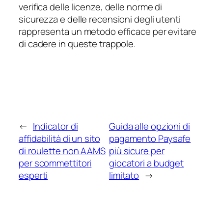
verifica delle licenze, delle norme di
sicurezza e delle recensioni degli utenti
rappresenta un metodo efficace per evitare
di cadere in queste trappole.
←
Indicator di
Guida alle opzioni di
affidabilità di un sito
pagamento Paysafe
di roulette non AAMS
più sicure per
per scommettitori
giocatori a budget
esperti
limitato
→