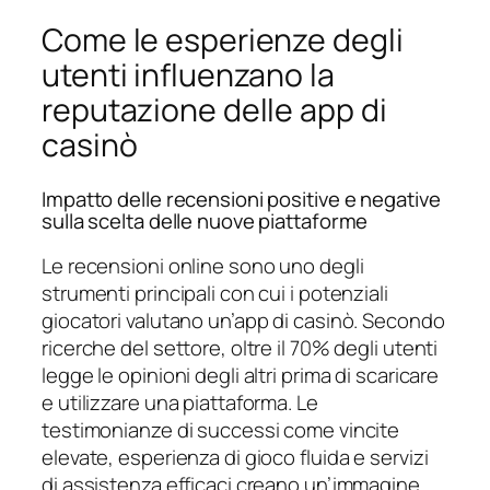
Come le esperienze degli
utenti influenzano la
reputazione delle app di
casinò
Impatto delle recensioni positive e negative
sulla scelta delle nuove piattaforme
Le recensioni online sono uno degli
strumenti principali con cui i potenziali
giocatori valutano un’app di casinò. Secondo
ricerche del settore, oltre il 70% degli utenti
legge le opinioni degli altri prima di scaricare
e utilizzare una piattaforma. Le
testimonianze di successi come vincite
elevate, esperienza di gioco fluida e servizi
di assistenza efficaci creano un’immagine