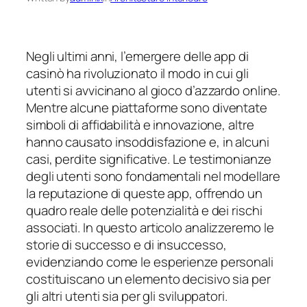
Negli ultimi anni, l’emergere delle app di
casinò ha rivoluzionato il modo in cui gli
utenti si avvicinano al gioco d’azzardo online.
Mentre alcune piattaforme sono diventate
simboli di affidabilità e innovazione, altre
hanno causato insoddisfazione e, in alcuni
casi, perdite significative. Le testimonianze
degli utenti sono fondamentali nel modellare
la reputazione di queste app, offrendo un
quadro reale delle potenzialità e dei rischi
associati. In questo articolo analizzeremo le
storie di successo e di insuccesso,
evidenziando come le esperienze personali
costituiscano un elemento decisivo sia per
gli altri utenti sia per gli sviluppatori.