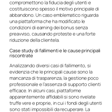
compromettono la fiducia degli utenti e
costituiscono spesso il motivo principale di
abbandono. Un caso emblematico riguarda
una piattaforma che ha modificato le
condizioni di earning dei bonus senza
preavviso, causando proteste e una forte
riduzione della clientela.
Case study di fallimenti e le cause principali
riscontrate
Analizzando diversi casi di fallimento, si
evidenzia che le principali cause sono la
mancanza di trasparenza, la gestione poco
professionale e l’assenza di supporto clienti
efficace. In alcuni casi, piattaforme
apparentemente affidabili si sono rivelate
truffe vere e proprie, in cui i fondi degli utenti
sono stati impossibili da recuperare. La