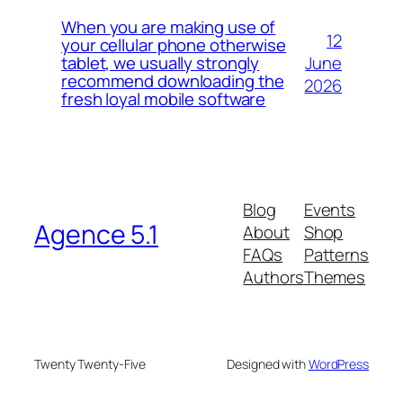
When you are making use of
12
your cellular phone otherwise
June
tablet, we usually strongly
recommend downloading the
2026
fresh loyal mobile software
Blog
Events
Agence 5.1
About
Shop
FAQs
Patterns
Authors
Themes
Twenty Twenty-Five
Designed with
WordPress