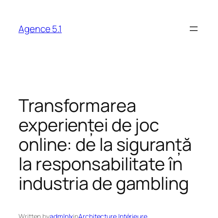
Skip
to
Agence 5.1
content
Transformarea
experienței de joc
online: de la siguranță
la responsabilitate în
industria de gambling
Written by
admlnlx
in
Architecture Intérieure