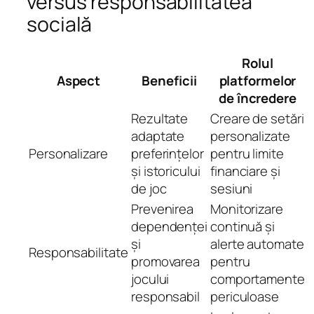
versus responsabilitatea
socială
Rolul
Aspect
Beneficii
platformelor
de încredere
Rezultate
Creare de setări
adaptate
personalizate
Personalizare
preferințelor
pentru limite
și istoricului
financiare și
de joc
sesiuni
Prevenirea
Monitorizare
dependenței
continuă și
și
alerte automate
Responsabilitate
promovarea
pentru
jocului
comportamente
responsabil
periculoase