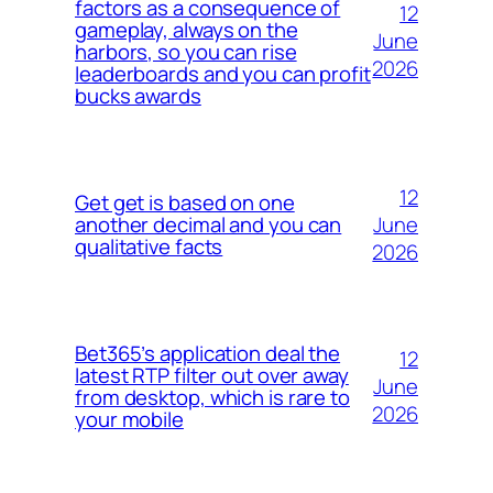
factors as a consequence of
12
gameplay, always on the
June
harbors, so you can rise
2026
leaderboards and you can profit
bucks awards
12
Get get is based on one
June
another decimal and you can
qualitative facts
2026
Bet365’s application deal the
12
latest RTP filter out over away
June
from desktop, which is rare to
2026
your mobile