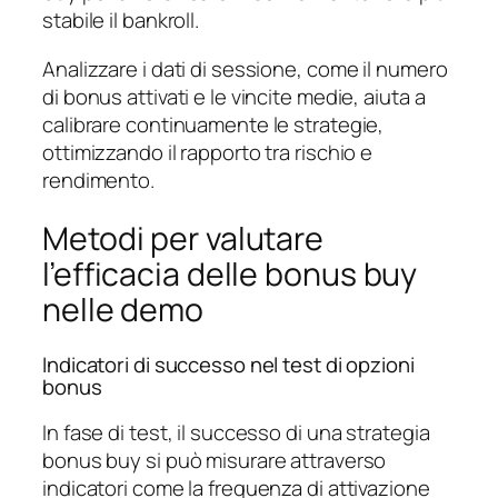
stabile il bankroll.
Analizzare i dati di sessione, come il numero
di bonus attivati e le vincite medie, aiuta a
calibrare continuamente le strategie,
ottimizzando il rapporto tra rischio e
rendimento.
Metodi per valutare
l’efficacia delle bonus buy
nelle demo
Indicatori di successo nel test di opzioni
bonus
In fase di test, il successo di una strategia
bonus buy si può misurare attraverso
indicatori come la frequenza di attivazione