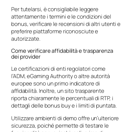
Per tutelarsi, è consigliabile leggere
attentamente i termini e le condizioni del
bonus, verificare le recensioni di altri utenti e
preferire piattaforme riconosciute e
autorizzate.
Come verificare affidabilità e trasparenza
dei provider
Le certificazioni di enti regolatori come
l’ADM, eGaming Authority o altre autorità
europee sono un primo indicatore di
affidabilità. Inoltre, un sito trasparente
riporta chiaramente le percentuali di RTP, i
dettagli delle bonus buy e i limiti di puntata.
Utilizzare ambienti di demo offre un’ulteriore
sicurezza, poiché permette di testare le