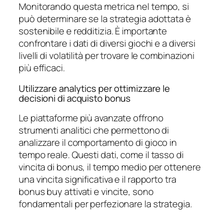
Monitorando questa metrica nel tempo, si
può determinare se la strategia adottata è
sostenibile e redditizia. È importante
confrontare i dati di diversi giochi e a diversi
livelli di volatilità per trovare le combinazioni
più efficaci.
Utilizzare analytics per ottimizzare le
decisioni di acquisto bonus
Le piattaforme più avanzate offrono
strumenti analitici che permettono di
analizzare il comportamento di gioco in
tempo reale. Questi dati, come il tasso di
vincita di bonus, il tempo medio per ottenere
una vincita significativa e il rapporto tra
bonus buy attivati e vincite, sono
fondamentali per perfezionare la strategia.