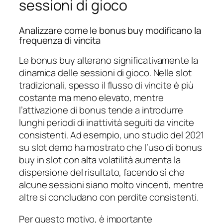
sessioni di gioco
Analizzare come le bonus buy modificano la
frequenza di vincita
Le bonus buy alterano significativamente la
dinamica delle sessioni di gioco. Nelle slot
tradizionali, spesso il flusso di vincite è più
costante ma meno elevato, mentre
l’attivazione di bonus tende a introdurre
lunghi periodi di inattività seguiti da vincite
consistenti. Ad esempio, uno studio del 2021
su slot demo ha mostrato che l’uso di bonus
buy in slot con alta volatilità aumenta la
dispersione del risultato, facendo sì che
alcune sessioni siano molto vincenti, mentre
altre si concludano con perdite consistenti.
Per questo motivo, è importante