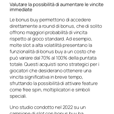
Valutare la possibilità di aumentare le vincite
immediate
Le bonus buy permettono di accedere
direttamente a round di bonus, che di solito
offrono maggiori probabilità di vincita
rispetto al gioco standard. Ad esempio,
molte slot a alta volatilità presentano la
funzionalità di bonus buy a un costo che
può variare dal 70% al 100% della puntata
totale. Questi acquisti sono strategici per i
giocatori che desiderano ottenere una
vincita significativa in breve tempo,
sfruttando la possibilità di attivare feature
come free spin, moltiplicatori e simboli
speciali.
Uno studio condotto nel 2022 su un
campione di slot con bonus buy ha