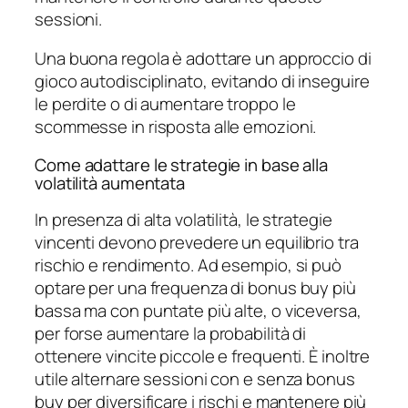
sessioni.
Una buona regola è adottare un approccio di
gioco autodisciplinato, evitando di inseguire
le perdite o di aumentare troppo le
scommesse in risposta alle emozioni.
Come adattare le strategie in base alla
volatilità aumentata
In presenza di alta volatilità, le strategie
vincenti devono prevedere un equilibrio tra
rischio e rendimento. Ad esempio, si può
optare per una frequenza di bonus buy più
bassa ma con puntate più alte, o viceversa,
per forse aumentare la probabilità di
ottenere vincite piccole e frequenti. È inoltre
utile alternare sessioni con e senza bonus
buy per diversificare i rischi e mantenere più