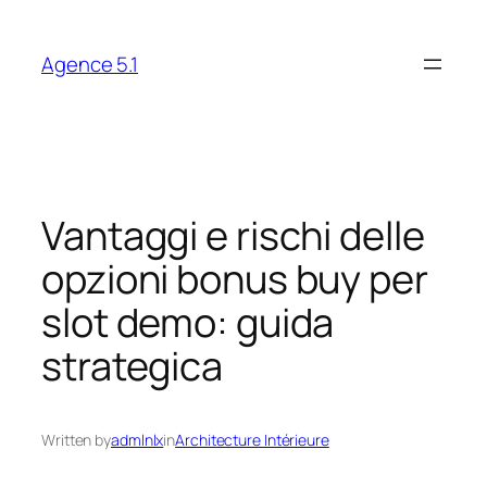
Skip
to
Agence 5.1
content
Vantaggi e rischi delle
opzioni bonus buy per
slot demo: guida
strategica
Written by
admlnlx
in
Architecture Intérieure