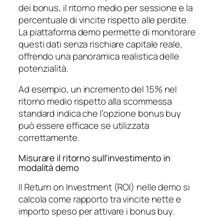
dei bonus, il ritorno medio per sessione e la
percentuale di vincite rispetto alle perdite.
La piattaforma demo permette di monitorare
questi dati senza rischiare capitale reale,
offrendo una panoramica realistica delle
potenzialità.
Ad esempio, un incremento del 15% nel
ritorno medio rispetto alla scommessa
standard indica che l’opzione bonus buy
può essere efficace se utilizzata
correttamente.
Misurare il ritorno sull’investimento in
modalità demo
Il Return on Investment (ROI) nelle demo si
calcola come rapporto tra vincite nette e
importo speso per attivare i bonus buy.