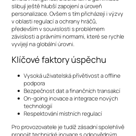
slibují ještě hlubší zapojení a úroveň
personalizace. Ovšem s tím přicházejí i výzvy
v oblasti regulací a ochrany hráčů,
především v souvislosti s problémem
závislosti a právními normami, které se rychle
vyvíjejí na globální úrovni.
Klíčové faktory úspěchu
Vysoká uživatelská přívětivost a offline
podpora
Bezpečnost dat a finančních transakcí
On-going inovace a integrace nových
technologií
Respektování místních regulací
Pro provozovatele je tudíž zásadní spolehlivě
propojit technické inovace s odpovědným