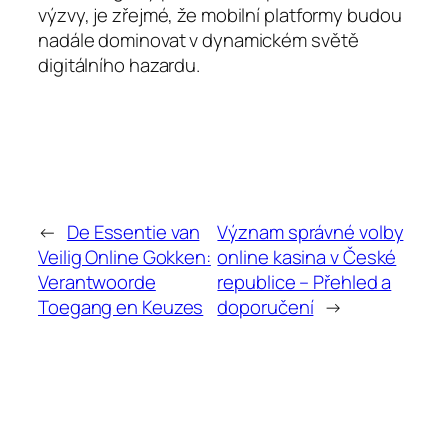
výzvy, je zřejmé, že mobilní platformy budou
nadále dominovat v dynamickém světě
digitálního hazardu.
←
De Essentie van
Význam správné volby
Veilig Online Gokken:
online kasina v České
Verantwoorde
republice – Přehled a
Toegang en Keuzes
doporučení
→