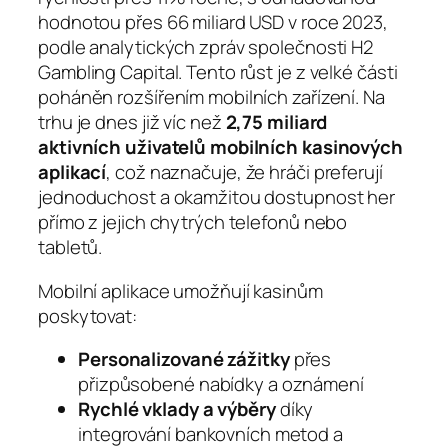
hodnotou přes 66 miliard USD v roce 2023,
podle analytických zpráv společnosti H2
Gambling Capital. Tento růst je z velké části
poháněn rozšířením mobilních zařízení. Na
trhu je dnes již víc než
2,75 miliard
aktivních uživatelů mobilních kasinových
aplikací
, což naznačuje, že hráči preferují
jednoduchost a okamžitou dostupnost her
přímo z jejich chytrých telefonů nebo
tabletů.
Mobilní aplikace umožňují kasinům
poskytovat:
Personalizované zážitky
přes
přizpůsobené nabídky a oznámení
Rychlé vklady a výběry
díky
integrování bankovních metod a