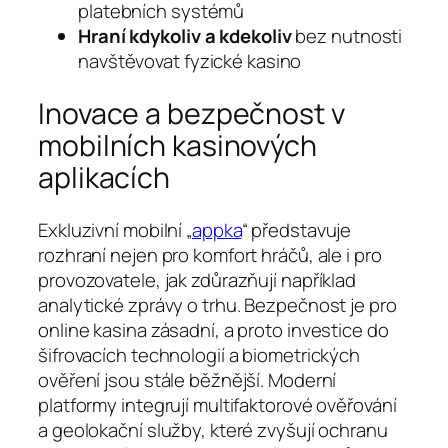
platebních systémů
Hraní kdykoliv a kdekoliv
bez nutnosti
navštěvovat fyzické kasino
Inovace a bezpečnost v
mobilních kasinových
aplikacích
Exkluzivní mobilní „
appka
“ představuje
rozhraní nejen pro komfort hráčů, ale i pro
provozovatele, jak zdůrazňují například
analytické zprávy o trhu. Bezpečnost je pro
online kasina zásadní, a proto investice do
šifrovacích technologií a biometrických
ověření jsou stále běžnější. Moderní
platformy integrují multifaktorové ověřování
a geolokační služby, které zvyšují ochranu