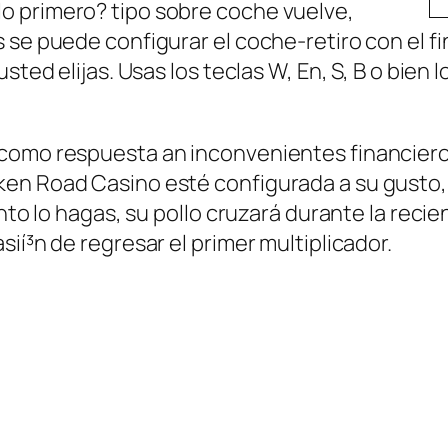
o primero? tipo sobre coche vuelve,
s se puede configurar el coche-retiro con el
sted elijas. Usas los teclas W, En, S, B o bien 
 como respuesta an inconvenientes financier
en Road Casino esté configurada a su gusto, e
anto lo hagas, su pollo cruzará durante la rec
ií³n de regresar el primer multiplicador.