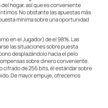
a del hogar, así que es conveniente
es íntimos. No obstante las apuestas más
a puesta mínima sobre una oportunidad
orno en el Jugador) de el 98%. Las
rse las situaciones sobre puesta
 bono desplazándolo hacia el pelo
recompensas sobre dinero conveniente.
 cifrado de 256 bits, él estándar sobre
Unido. De mayor empuje, ofrecemos