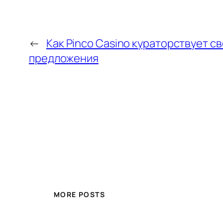
←
Как Pinco Casino кураторствует с
предложения
MORE POSTS