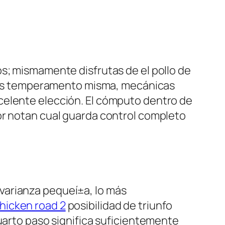
os; mismamente disfrutas de el pollo de
iales temperamento misma, mecánicas
celente elección. El cómputo dentro de
r notan cual guarda control completo
varianza pequeí±a, lo más
hicken road 2
posibilidad de triunfo
cuarto paso significa suficientemente