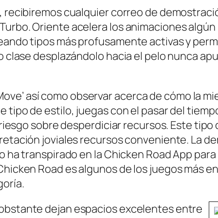
s, recibiremos cualquier correo de demostraci
Turbo. Oriente acelera los animaciones algún
reando tipos más profusamente activas y perm
eto clase desplazándolo hacia el pelo nunca a
ove’ así­ como observar acerca de cómo la 
 tipo de estilo, juegas con el pasar del tiemp
n riesgo sobre desperdiciar recursos. Este tip
pretación joviales recursos conveniente. La d
no ha transpirado en la Chicken Road App para 
 Chicken Road es algunos de los juegos más en
oría.
 obstante dejan espacios excelentes entre