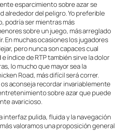
iente esparcimiento sobre azar se
 alrededor del peligro. Yo preferible
 podrí­a ser mientras más
enores sobre un juego, más arreglado
ir. En muchas ocasiones los jugadores
dejar, pero nunca son capaces cual
 e índice de RTP también sirve la dolor
ras, lo mucho que mayor sea la
cken Road, más difícil será correr.
os aconseja recordar invariablemente
entretenimiento sobre azar que puede
te avaricioso.
interfaz pulida, fluida y la navegación
Además valoramos una proposición general