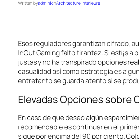
Written by
admlnlx
in
Architecture Intérieure
Esos reguladores garantizan cifrado, au
InOut Gaming falto tirantez. Si estí¡s
justas y no ha transpirado opciones re
casualidad así­ como estrategia es algu
entretanto se guarda atento si se prod
Elevadas Opciones sobre 
En caso de que deseo algún esparcimien
recomendable es continuar en el prime
sigue por encima del 90 por ciento. Col