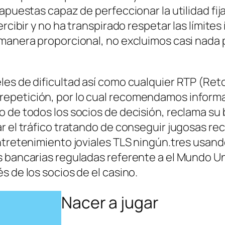
apuestas capaz de perfeccionar la utilidad fij
ercibir y no ha transpirado respetar las límit
 manera proporcional, no excluimos casi nad
es de dificultad así­ como cualquier RTP (Ret
epetición, por lo cual recomendamos informa
o de todos los socios de decisión, reclama su
ar el tráfico tratando de conseguir jugosas 
ntretenimiento joviales TLS ningún.tres usando
es bancarias reguladas referente a el Mundo 
s de los socios de el casino.
Nacer a jugar