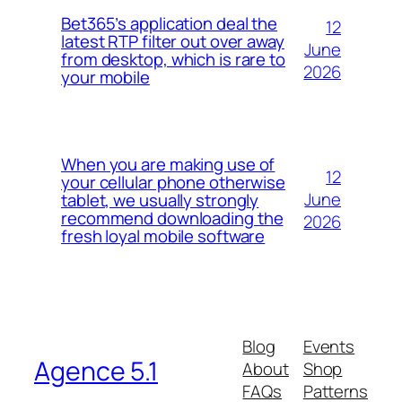
Bet365’s application deal the
12
latest RTP filter out over away
June
from desktop, which is rare to
2026
your mobile
When you are making use of
12
your cellular phone otherwise
June
tablet, we usually strongly
recommend downloading the
2026
fresh loyal mobile software
Blog
Events
Agence 5.1
About
Shop
FAQs
Patterns