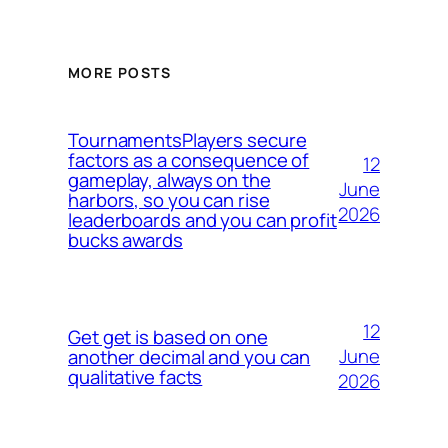
MORE POSTS
TournamentsPlayers secure
factors as a consequence of
12
gameplay, always on the
June
harbors, so you can rise
2026
leaderboards and you can profit
bucks awards
12
Get get is based on one
June
another decimal and you can
qualitative facts
2026