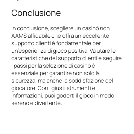
Conclusione
In conclusione, scegliere un casinò non
AAMS affidabile che offra un eccellente
supporto clienti è fondamentale per
un’esperienza di gioco positiva. Valutare le
caratteristiche del supporto clienti e seguire
i passi per la selezione di casinò è
essenziale per garantire non solo la
sicurezza, ma anche la soddisfazione del
giocatore. Con i giusti strumenti e
informazioni, puoi goderti il gioco in modo
sereno e divertente.