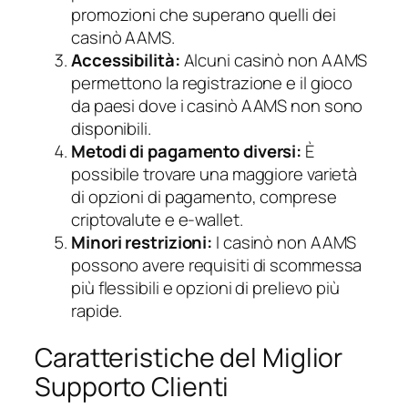
promozioni che superano quelli dei
casinò AAMS.
Accessibilità:
Alcuni casinò non AAMS
permettono la registrazione e il gioco
da paesi dove i casinò AAMS non sono
disponibili.
Metodi di pagamento diversi:
È
possibile trovare una maggiore varietà
di opzioni di pagamento, comprese
criptovalute e e-wallet.
Minori restrizioni:
I casinò non AAMS
possono avere requisiti di scommessa
più flessibili e opzioni di prelievo più
rapide.
Caratteristiche del Miglior
Supporto Clienti