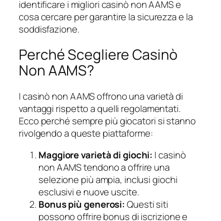
identificare i migliori casinò non AAMS e
cosa cercare per garantire la sicurezza e la
soddisfazione.
Perché Scegliere Casinò
Non AAMS?
I casinò non AAMS offrono una varietà di
vantaggi rispetto a quelli regolamentati.
Ecco perché sempre più giocatori si stanno
rivolgendo a queste piattaforme:
Maggiore varietà di giochi:
I casinò
non AAMS tendono a offrire una
selezione più ampia, inclusi giochi
esclusivi e nuove uscite.
Bonus più generosi:
Questi siti
possono offrire bonus di iscrizione e