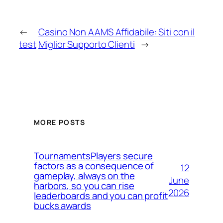
←
Casino Non AAMS Affidabile: Siti con il
test
Miglior Supporto Clienti
→
MORE POSTS
TournamentsPlayers secure
factors as a consequence of
12
gameplay, always on the
June
harbors, so you can rise
2026
leaderboards and you can profit
bucks awards