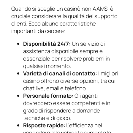
Quando si sceglie un casinò non AAMS, è
cruciale considerare la qualità del supporto
clienti. Ecco alcune caratteristiche
importanti da cercare:
Disponibilità 24/7:
Un servizio di
assistenza disponibile sempre è
essenziale per risolvere problemi in
qualsiasi momento.
Varietà di canali di contatto:
I migliori
casinò offrono diverse opzioni, tra cui
chat live, email e telefono.
Personale formato:
Gli agenti
dovrebbero essere competenti e in
grado di rispondere a domande
tecniche e di gioco.
Risposte rapide:
L’efficienza nel
rispondere alle richieste aumenta la