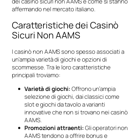
dei casinò sicuri non AAMS e come si stanno
affermando nel mercato italiano.
Caratteristiche dei Casinò
Sicuri Non AAMS
I casinò non AAMS sono spesso associati a
un’ampia varietà di giochi e opzioni di
scommesse. Tra le loro caratteristiche
principali troviamo:
Varietà di giochi:
Offrono un’ampia
selezione di giochi, dai classici come
slot e giochi da tavolo a varianti
innovative che non si trovano nei casinò
AAMS.
Promozioni attraenti:
Gli operatori non
AAMS tendono a offrire bonus e