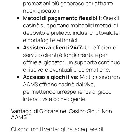
promozioni più generose per attrarre
nuovi giocatori.
Metodi di pagamento flessibili:
Questi
casinò supportano molteplici metodi di
deposito e prelievo, inclusi criptovalute
e portafogli elettronici.
Assistenza clienti 24/7:
Un efficiente
servizio clienti è fondamentale per
offrire ai giocatori un supporto continuo
e risolvere eventuali problematiche.
Accesso a giochi live:
Molti casinò non
AAMS offrono casinò dal vivo,
permettendo un’esperienza di gioco
interattiva e coinvolgente.
Vantaggi di Giocare nei Casinò Sicuri Non
AAMS
Ci sono molti vantaggi nel scegliere di