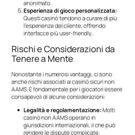
anonimato.
Esperienza di gioco personalizzata:
Questi casinò tendono a curare di più
l’esperienza del cliente, offrendo
interfacce più user-friendly.
Rischi e Considerazioni da
Tenere a Mente
Nonostante i numerosi vantaggi, ci sono
anche rischi associati ai casinò sicuri non
AAMS. È fondamentale per i giocatori essere
consapevoli di alcune considerazioni:
Legalità e regolamentazione:
Molti
casinò non AAMS operano in
giurisdizioni internazionali, il che può
rendere le dispute complicate.