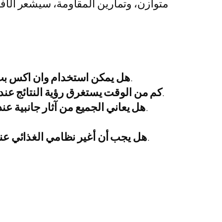
متوازن، وتمارين المقاومة، سيشعر الأفر
نعم، يمكن استخدامه مع مكملات أخرى، ولكن يُفضل استشارة مختص.
1. هل يمكن استخدام وان اكس 
النتائج تختلف من شخص لآخر، لكن غالبًا ما تظهر خلال 4-8 أسابيع.
2. كم من الوقت يستغرق رؤية النتائج ع
لا، البعض قد لا يعاني من أي آثار جانبية، لكن يُفضّل الانتباه للجسم.
3. هل يعاني الجميع من آثار جانبية
يُفضل أن يكون جزءًا من نظام غذائي صحي ومتكامل لتحسين النتائج.
5. هل يجب أن أغير نظامي الغذائي ع