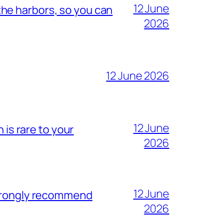
12 June
he harbors, so you can
2026
12 June 2026
12 June
 is rare to your
2026
12 June
strongly recommend
2026