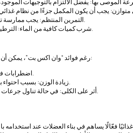
التمرين المنتظم: يجب ممارسة تمارين القوة والسماح وقتًا كافيًا للانتعاش.
شرب كميات كافية من الماء: الترطيب الجيد يساعد في تحسين الأداء والنتائج.
رغم فوائد “وان اكس بت”، يمكن أن يترافق استخدامه مع بعض الآثار الجانبية، مثل:
اضطرابات في الجهاز الهضمي: مثل الغثيان أو الانتفاخ.
زيادة الوزن: بسبب احتواء بعض المكونات على سعرات حرارية عالية.
أثر على الكلى: في حالة تناول جرعات زائدة، قد يؤدي إلى ضغط زائد على الكلى.
ائيًا فعّالًا يساهم في بناء العضلات عند استخدامه 