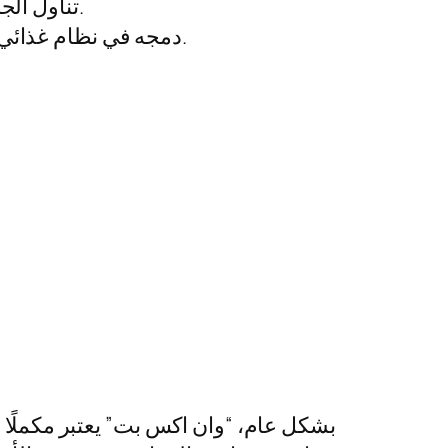
تناول الجرعة الموصى بها: يفضل الالتزام بالتوجيهات الموجودة على العبوة أو استشارة أخصائي التغذية.
دمجه في نظام غذائي متوازن: يجب أن يكون المكمل جزءًا من نظام غذائي غني بالبروتينات والكربوهيدرات الصحية.
بشكل عام، “وان اكس بت” يعتبر مكملًا غذ