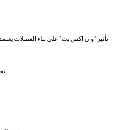
تأثير “وان اكس بت” على بناء العضلات يعتمد
تحسين قوة الأداء: من خلال زيادة الطاقة، يمكنك رفع أوزان أكبر وتحقيق المكاسب بشكل أسرع.