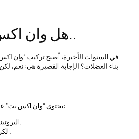
هل وان اكس بت فعّال في بناء العضلات؟ اكتشف الإجابة..
في السنوات الأخيرة، أصبح تركيب “وان اكس بت
بناء العضلات؟ الإجابة القصيرة هي: نعم، ل
يحتوي “وان اكس بت” على مجموعة من المكونات الأساسية التي تعزز من فعاليته في زيادة الكتلة العضلية. من بين مكوناته:
البروتينات: تُعتبر البروتينات أساس بناء العضلات وهي تساهم في ترميم الأنسجة العضلية بعد التدريب.
الكرياتين: يُعزز من الطاقة والأداء أثناء التمارين الشاقة، مما يساعد على رفع الأثقال بشكل أفضل.