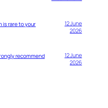
12 June
 is rare to your
2026
12 June
strongly recommend
2026