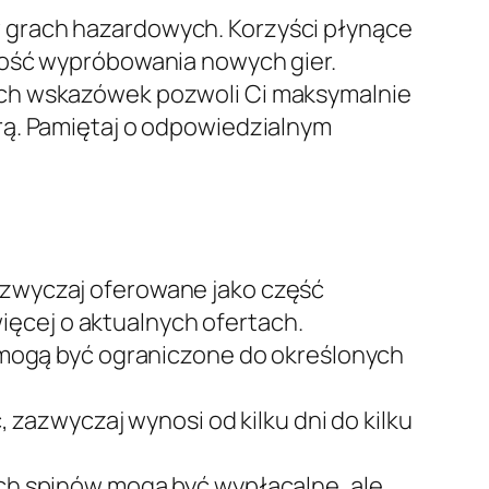
 grach hazardowych. Korzyści płynące
wość wypróbowania nowych gier.
ych wskazówek pozwoli Ci maksymalnie
rą. Pamiętaj o odpowiedzialnym
zwyczaj oferowane jako część
ięcej o aktualnych ofertach.
mogą być ograniczone do określonych
 zazwyczaj wynosi od kilku dni do kilku
h spinów mogą być wypłacalne, ale