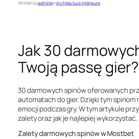
Written by
admlnlx
in
Architecture Intérieure
Jak 30 darmowyc
Twoją passę gier?
30 darmowych spinów oferowanych prze
automatach do gier. Dzięki tym spinom 
emocji podczas gry. W tym artykule przy
zalety oraz jak je najlepiej wykorzystać.
Zalety darmowych spinów w Mostbet