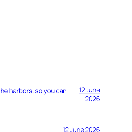
12 June
he harbors, so you can
2026
12 June 2026