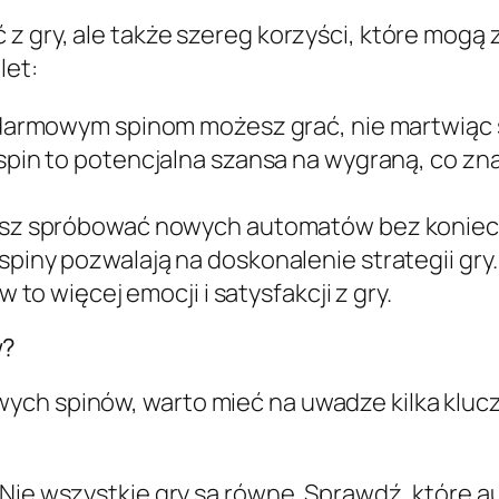
 z gry, ale także szereg korzyści, które mog
let:
darmowym spinom możesz grać, nie martwiąc s
spin to potencjalna szansa na wygraną, co zn
z spróbować nowych automatów bez koniecz
iny pozwalają na doskonalenie strategii gry.
 to więcej emocji i satysfakcji z gry.
w?
ch spinów, warto mieć na uwadze kilka kluczo
Nie wszystkie gry są równe. Sprawdź, które a