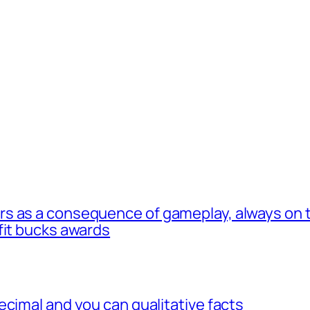
s as a consequence of gameplay, always on t
fit bucks awards
ecimal and you can qualitative facts