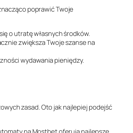
ą znacząco poprawić Twoje
ię o utratę własnych środków.
acznie zwiększa Twoje szanse na
ności wydawania pieniędzy.
wych zasad. Oto jak najlepiej podejść
utomaty na Mostbet oferują najlepsze