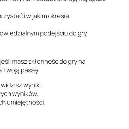
zystać i w jakim okresie.
owiedzialnym podejściu do gry.
śli masz skłonność do gry na
a Twoją passę:
 widzisz wyniki.
ych wyników.
ch umiejętności.