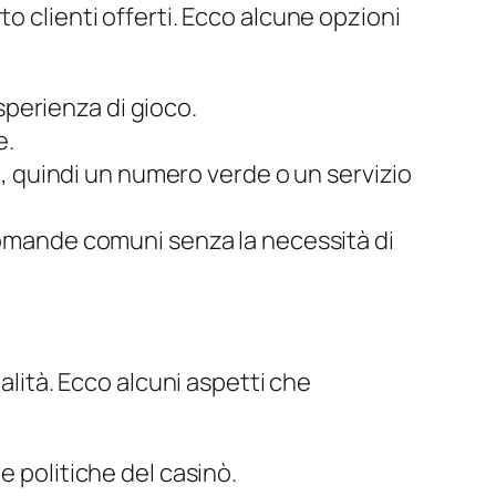
o clienti offerti. Ecco alcune opzioni
sperienza di gioco.
e.
, quindi un numero verde o un servizio
omande comuni senza la necessità di
alità. Ecco alcuni aspetti che
 politiche del casinò.