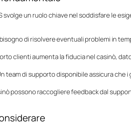
S svolge un ruolo chiave nel soddisfare le esig
bisogno di risolvere eventuali problemi in tempo 
to clienti aumenta la fiducia nel casinò, dato
n team di supporto disponibile assicura che i 
sinò possono raccogliere feedback dal supporto 
 considerare