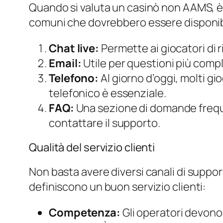
Quando si valuta un casinò non AAMS, è i
comuni che dovrebbero essere disponibi
Chat live:
Permette ai giocatori di 
Email:
Utile per questioni più comp
Telefono:
Al giorno d’oggi, molti g
telefonico è essenziale.
FAQ:
Una sezione di domande freque
contattare il supporto.
Qualità del servizio clienti
Non basta avere diversi canali di support
definiscono un buon servizio clienti:
Competenza:
Gli operatori devono