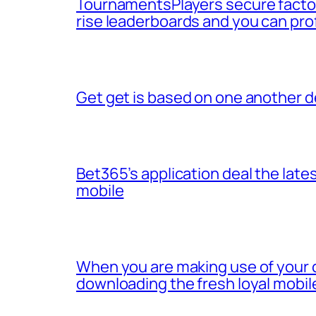
TournamentsPlayers secure factor
rise leaderboards and you can pro
Get get is based on one another d
Bet365’s application deal the lates
mobile
When you are making use of your 
downloading the fresh loyal mobil