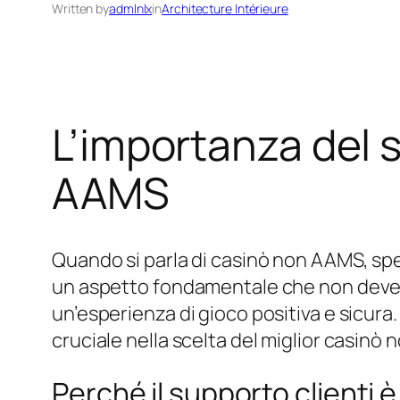
Written by
admlnlx
in
Architecture Intérieure
L’importanza del s
AAMS
Quando si parla di casinò non AAMS, spe
un aspetto fondamentale che non deve es
un’esperienza di gioco positiva e sicur
cruciale nella scelta del miglior casinò
Perché il supporto clienti