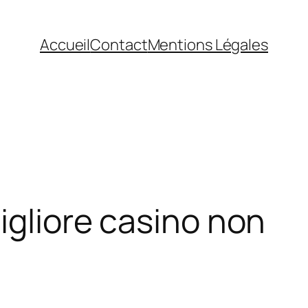
Accueil
Contact
Mentions Légales
igliore casino non