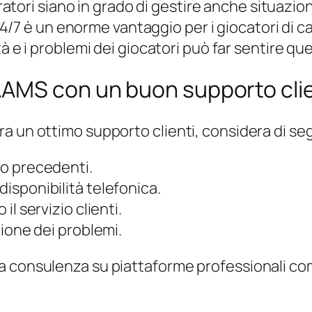
atori siano in grado di gestire anche situazi
/7 è un enorme vantaggio per i giocatori di ca
 i problemi dei giocatori può far sentire ques
AMS con un buon supporto clie
a un ottimo supporto clienti, considera di seg
i o precedenti.
disponibilità telefonica.
il servizio clienti.
uzione dei problemi.
la consulenza su piattaforme professionali c