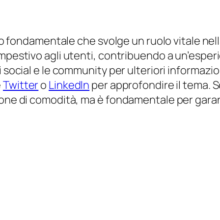
tto fondamentale che svolge un ruolo vitale nel
mpestivo agli utenti, contribuendo a un’esperi
 social e le community per ulteriori informazion
e
Twitter
o
LinkedIn
per approfondire il tema. 
ione di comodità, ma è fondamentale per gara