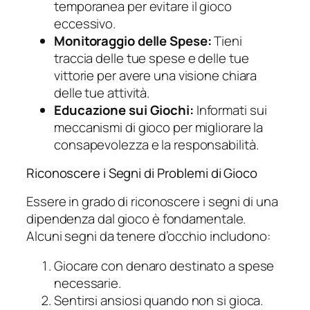
temporanea per evitare il gioco
eccessivo.
Monitoraggio delle Spese:
Tieni
traccia delle tue spese e delle tue
vittorie per avere una visione chiara
delle tue attività.
Educazione sui Giochi:
Informati sui
meccanismi di gioco per migliorare la
consapevolezza e la responsabilità.
Riconoscere i Segni di Problemi di Gioco
Essere in grado di riconoscere i segni di una
dipendenza dal gioco è fondamentale.
Alcuni segni da tenere d’occhio includono:
Giocare con denaro destinato a spese
necessarie.
Sentirsi ansiosi quando non si gioca.