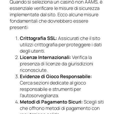
Quando si seleziona un casinò non AAMS, è
essenziale verificare le misure di sicurezza
implementate dal sito. Ecco alcune misure
fondamentali che dovrebbero essere
presenti:
Crittografia SSL:
Assicurati che il sito
utilizzi crittografia per proteggere i dati
degli utenti.
Licenze Internazionali:
Verifica la
presenza di licenze da giurisdizioni
riconosciute.
Evidenze di Gioco Responsabile:
Cerca sezioni dedicate al gioco
responsabile e strumenti per
l’autosorveglianza.
Metodi di Pagamento Sicuri:
Scegli siti
che offrono metodi di pagamento con