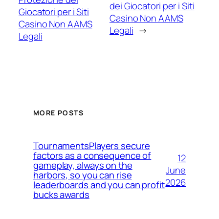
dei Giocatori per i Siti
Giocatori per i Siti
Casino Non AAMS
Casino Non AAMS
Legali
→
Legali
MORE POSTS
TournamentsPlayers secure
factors as a consequence of
12
gameplay, always on the
June
harbors, so you can rise
2026
leaderboards and you can profit
bucks awards