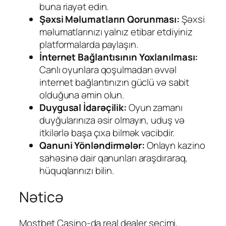
buna riayət edin.
Şəxsi Məlumatların Qorunması:
Şəxsi
məlumatlarınızı yalnız etibar etdiyiniz
platformalarda paylaşın.
İnternet Bağlantısının Yoxlanılması:
Canlı oyunlara qoşulmadan əvvəl
internet bağlantınızın güclü və sabit
olduğuna əmin olun.
Duygusal İdarəçilik:
Oyun zamanı
duyğularınıza əsir olmayın, uduş və
itkilərlə başa çıxa bilmək vacibdir.
Qanuni Yönləndirmələr:
Onlayn kazino
sahəsinə dair qanunları araşdıraraq,
hüquqlarınızı bilin.
Nəticə
Mostbet Casino-da real dealer seçimi,