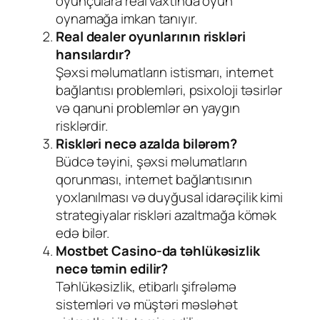
oyunçulara real vaxtında oyun
oynamağa imkan tanıyır.
Real dealer oyunlarının riskləri
hansılardır?
Şəxsi məlumatların istismarı, internet
bağlantısı problemləri, psixoloji təsirlər
və qanuni problemlər ən yaygın
risklərdir.
Riskləri necə azalda bilərəm?
Büdcə təyini, şəxsi məlumatların
qorunması, internet bağlantısının
yoxlanılması və duyğusal idarəçilik kimi
strategiyalar riskləri azaltmağa kömək
edə bilər.
Mostbet Casino-da təhlükəsizlik
necə təmin edilir?
Təhlükəsizlik, etibarlı şifrələmə
sistemləri və müştəri məsləhət