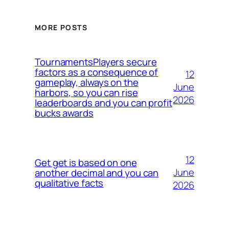
MORE POSTS
TournamentsPlayers secure
factors as a consequence of
12
gameplay, always on the
June
harbors, so you can rise
2026
leaderboards and you can profit
bucks awards
12
Get get is based on one
June
another decimal and you can
qualitative facts
2026