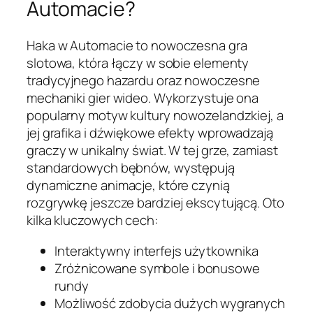
Automacie?
Haka w Automacie to nowoczesna gra
slotowa, która łączy w sobie elementy
tradycyjnego hazardu oraz nowoczesne
mechaniki gier wideo. Wykorzystuje ona
popularny motyw kultury nowozelandzkiej, a
jej grafika i dźwiękowe efekty wprowadzają
graczy w unikalny świat. W tej grze, zamiast
standardowych bębnów, występują
dynamiczne animacje, które czynią
rozgrywkę jeszcze bardziej ekscytującą. Oto
kilka kluczowych cech:
Interaktywny interfejs użytkownika
Zróżnicowane symbole i bonusowe
rundy
Możliwość zdobycia dużych wygranych