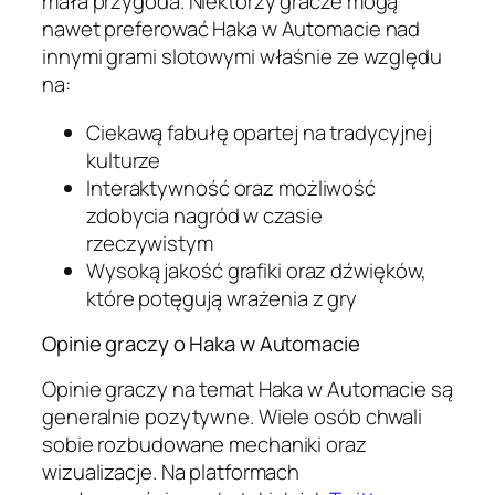
mała przygoda. Niektórzy gracze mogą
nawet preferować Haka w Automacie nad
innymi grami slotowymi właśnie ze względu
na:
Ciekawą fabułę opartej na tradycyjnej
kulturze
Interaktywność oraz możliwość
zdobycia nagród w czasie
rzeczywistym
Wysoką jakość grafiki oraz dźwięków,
które potęgują wrażenia z gry
Opinie graczy o Haka w Automacie
Opinie graczy na temat Haka w Automacie są
generalnie pozytywne. Wiele osób chwali
sobie rozbudowane mechaniki oraz
wizualizacje. Na platformach