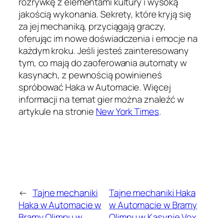
rozrywkę z elementami kultury i wysoką
jakością wykonania. Sekrety, które kryją się
za jej mechaniką, przyciągają graczy,
oferując im nowe doświadczenia i emocje na
każdym kroku. Jeśli jesteś zainteresowany
tym, co mają do zaoferowania automaty w
kasynach, z pewnością powinieneś
spróbować Haka w Automacie. Więcej
informacji na temat gier można znaleźć w
artykule na stronie
New York Times
.
←
Tajne mechaniki
Tajne mechaniki Haka
Haka w Automacie w
w Automacie w Bramy
Bramy Olimpu w
Olimpu w Kasynie Vox