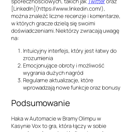
społecznościowych, takich jak
Twitter
oraz
[LinkedIn](https://www.linkedin.com/),
można znaleźć liczne recenzje i komentarze,
w których gracze dzielą się swoimi
doświadczeniami. Niektórzy zwracają uwagę
na:
Intuicyjny interfejs, który jest łatwy do
zrozumienia
Emocjonujące obroty i możliwość
wygrania dużych nagród
Regularne aktualizacje, które
wprowadzają nowe funkcje oraz bonusy
Podsumowanie
Haka w Automacie w Bramy Olimpu w
Kasynie Vox to gra, która łączy w sobie