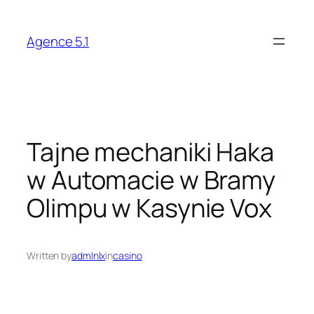
Skip
to
Agence 5.1
content
Tajne mechaniki Haka
w Automacie w Bramy
Olimpu w Kasynie Vox
Written by
admlnlx
in
casino