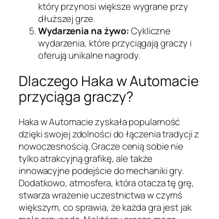
który przynosi większe wygrane przy
dłuższej grze.
Wydarzenia na żywo:
Cykliczne
wydarzenia, które przyciągają graczy i
oferują unikalne nagrody.
Dlaczego Haka w Automacie
przyciąga graczy?
Haka w Automacie zyskała popularność
dzięki swojej zdolności do łączenia tradycji z
nowoczesnością. Gracze cenią sobie nie
tylko atrakcyjną grafikę, ale także
innowacyjne podejście do mechaniki gry.
Dodatkowo, atmosfera, która otacza tę grę,
stwarza wrażenie uczestnictwa w czymś
większym, co sprawia, że każda gra jest jak