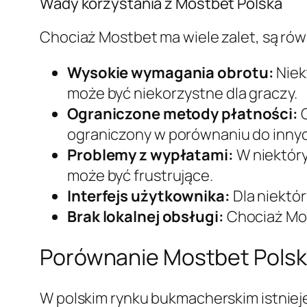
Wady korzystania z Mostbet Polska
Chociaż Mostbet ma wiele zalet, są rów
Wysokie wymagania obrotu:
Niek
może być niekorzystne dla graczy.
Ograniczone metody płatności:
C
ograniczony w porównaniu do inn
Problemy z wypłatami:
W niektóry
może być frustrujące.
Interfejs użytkownika:
Dla niektó
Brak lokalnej obsługi:
Chociaż Mos
Porównanie Mostbet Polsk
W polskim rynku bukmacherskim istniej