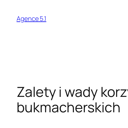
Skip
to
Agence 5.1
content
Zalety i wady kor
bukmacherskich