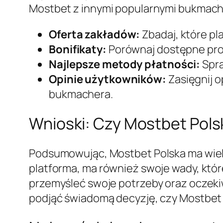
Mostbet z innymi popularnymi bukmacher
Oferta zakładów:
Zbadaj, które pl
Bonifikaty:
Porównaj dostępne prom
Najlepsze metody płatności:
Spra
Opinie użytkowników:
Zasięgnij o
bukmachera.
Wnioski: Czy Mostbet Pols
Podsumowując, Mostbet Polska ma wiele
platforma, ma również swoje wady, któ
przemyśleć swoje potrzeby oraz oczekiw
podjąć świadomą decyzję, czy Mostbet