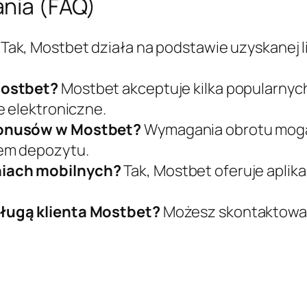
nia (FAQ)
Tak, Mostbet działa na podstawie uzyskanej li
Mostbet?
Mostbet akceptuje kilka popularnyc
e elektroniczne.
bonusów w Mostbet?
Wymagania obrotu mogą s
iem depozytu.
niach mobilnych?
Tak, Mostbet oferuje aplik
ługą klienta Mostbet?
Możesz skontaktować 