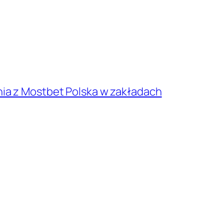
nia z Mostbet Polska w zakładach