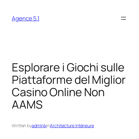
Skip
to
Agence 5.1
content
Esplorare i Giochi sulle
Piattaforme del Miglior
Casino Online Non
AAMS
Written by
admlnlx
in
Architecture Intérieure