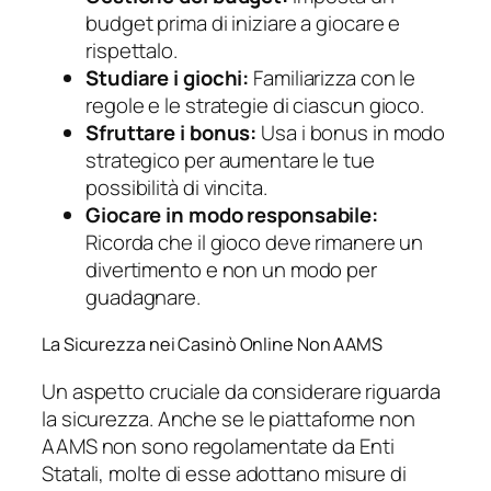
budget prima di iniziare a giocare e
rispettalo.
Studiare i giochi:
Familiarizza con le
regole e le strategie di ciascun gioco.
Sfruttare i bonus:
Usa i bonus in modo
strategico per aumentare le tue
possibilità di vincita.
Giocare in modo responsabile:
Ricorda che il gioco deve rimanere un
divertimento e non un modo per
guadagnare.
La Sicurezza nei Casinò Online Non AAMS
Un aspetto cruciale da considerare riguarda
la sicurezza. Anche se le piattaforme non
AAMS non sono regolamentate da Enti
Statali, molte di esse adottano misure di