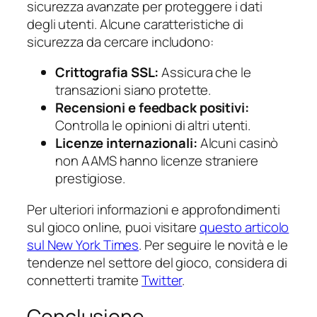
sicurezza avanzate per proteggere i dati
degli utenti. Alcune caratteristiche di
sicurezza da cercare includono:
Crittografia SSL:
Assicura che le
transazioni siano protette.
Recensioni e feedback positivi:
Controlla le opinioni di altri utenti.
Licenze internazionali:
Alcuni casinò
non AAMS hanno licenze straniere
prestigiose.
Per ulteriori informazioni e approfondimenti
sul gioco online, puoi visitare
questo articolo
sul New York Times
. Per seguire le novità e le
tendenze nel settore del gioco, considera di
connetterti tramite
Twitter
.
Conclusione