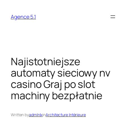
Skip
to
Agence 5.1
content
Najistotniejsze
automaty sieciowy nv
casino Graj po slot
machiny bezpłatnie
Written by
admlnlx
in
Architecture Intérieure