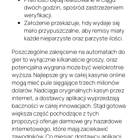
dwóch godzin, spośród zastrzeżeniem
weryfikacji.
Założenie przekazuje, hdy wydaje się
mało przypuszczalne, aby remisy miały
każde nieparzyste oraz parzyste ilości.
Poszczególne zakręcenie na automatach do
gier to wyłącznie kilkanaście groszy, oraz
potencjalna wygrana może być wielokrotnie
wyższa. Najlepsze gry w całej kasynie online
mogą mieć pule sięgające trzech milionów
dolarów. Nadciąga oryginalnych kasyn przez
internet, a dostawcy aplikacji wyprzedzają
baczności w całej innowacjach. Stąd gotowa
większa część pochodzące z tych
propozycji oferuje darmowe gry hazardowe
internetowego, które mają zaciekawić
zawodników. Co miesiąc dostawcy aplikacji