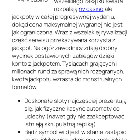
wszelkiego zakątku świata
rozpalają
nv casino
ale
jackpoty w całej progresywnej wydaniu,
dokąd cena maksymalnej wygranej nie jest
jak ograniczona. Wraz z wszelakiej rywalizacji
część serwisu przekazywana korzysta z
jackpot. Na ogół zawodnicy zdają drobny
wycinek postawionych zabiegów dzięki
konto z jackpotem. Tysiącach grających i
milionach rund za sprawą nich rozegranych,
kwota jackpotu wzrasta do monstrualnych
formatów.
Doskonałe sloty najczęściej prezentują
się, jak fizyczne kasyno automaty do
uciechy (nawet gdy nie zaakceptować
istnieją skrupulatną repliką).
Bądź symbol wild jest w stanie zastąpić
każdy jakikolwiek odmienny znak, jaki to