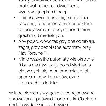
brakował tobie do odwiedzenia
wygrywającej kombinacji.
Uciecha wyodrębnia się mechaniką
łączenia, fundamentalnym aspektem
rezonującym z obecnymi trendami w
grach multimedialnych.
Aby pojąć, wówczas gdy one odrabiają,
zagraj przy bezpłatne automaty przy
Play Fortune Pl.
Mimo wszystko automaty wielokrotnie
fabularnie nawiązują do odwiedzenia
cieszących się popularnością seriali,
sportsmenów, komiksów, dzieł
literackich i tak dalej.
W lupę bierzemy wyłącznie licencjonowane,
sprawdzone i poświadczone marki. Obiektem
portalu wydaje się być bowiem