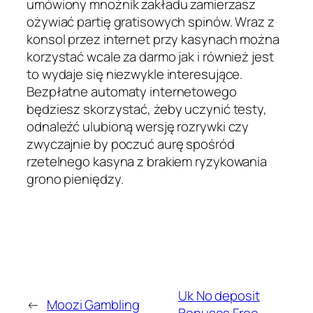
umówiony mnożnik zakładu zamierzasz
ożywiać partię gratisowych spinów. Wraz z
konsol przez internet przy kasynach można
korzystać wcale za darmo jak i również jest
to wydaje się niezwykle interesujące.
Bezpłatne automaty internetowego
będziesz skorzystać, żeby uczynić testy,
odnaleźć ulubioną wersję rozrywki czy
zwyczajnie by poczuć aurę spośród
rzetelnego kasyna z brakiem ryzykowania
grono pieniędzy.
Uk No deposit
←
Moozi Gambling