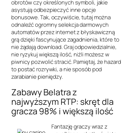
obrotów czy określonych symboli, jakie
asystują odbezpieczyć inne opcje
bonusowe. Tak, oczywiście, tutaj można
odnaleźć ogromny selekcja darmowych
automatów przez internet z błyskawiczną
grą dzięki fascynujące zagadnienia, które to
nie żądają download. Graj odpowiedzialnie,
nie ryzykuj większą ilość, niźli możesz w
piwnicy pozwolić stracić. Pamiętaj, że hazard
to postać rozrywki, a nie sposób pod
zarabianie pieniędzy.
Zabawy Belatra z
najwyższym RTP: skręt dla
gracza 98% i większą ilość
Fantazję graczy wraz z