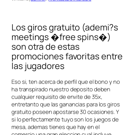
Los giros gratuito (ademi?s
meetings �free spins�)
son otra de estas
promociones favoritas entre
las jugadores
Eso si, ten acerca de perfil que el bono y no
ha transpirado nuestro deposito deben
cualquier requisito de envite de 35x,
entretanto que las ganancias para los giros
gratuito poseen apostarse 30 ocasiones. Y
si lo perfectamente tuyo son los juegos de
mesa, ademas tienes que hay en el
comercio una gran eleccion cual incluye