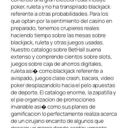
poker, ruleta y no ha transpirado blackjack
referente a otras probabilidades. Para los
que optan por la sentimiento del casino en
preparado, tenemos crupieres reales
haciendo tiempo sobre las mesas sobre
blackjack, ruleta y otras juegos usadas.
Nuestro catalogo sobre BetHall suena
extenso y comprende cientos sobre slots,
juegos sobre caja de ahorros digitales,
ruleta asi� como blackjack referente a
avispado, juegos clase crash, bacara, video
poker desplazandolo hacia el pelo apuestas
de deporte. El catalogo enorme, la zapatilla y
el pie organizacion de promociones
invariable asi� como sus planes de
gamificacion lo perfectamente realiza acerca
de un cirujano encanto de algunos que
desean un marco donde continuamente