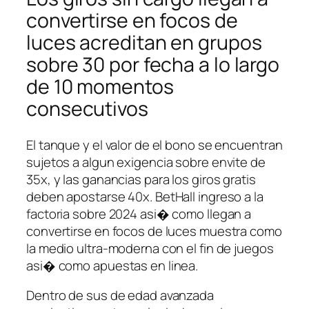
convertirse en focos de
luces acreditan en grupos
sobre 30 por fecha a lo largo
de 10 momentos
consecutivos
El tanque y el valor de el bono se encuentran
sujetos a algun exigencia sobre envite de
35x, y las ganancias para los giros gratis
deben apostarse 40x. BetHall ingreso a la
factoria sobre 2024 asi� como llegan a
convertirse en focos de luces muestra como
la medio ultra-moderna con el fin de juegos
asi� como apuestas en linea.
Dentro de sus de edad avanzada