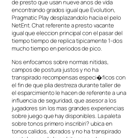
de presto que usan nueve anos de vida
encontrando grados igual que Evolution,
Pragmatic Play desplazandolo hacia el pelo
NetEnt. Chat referente a presto vacante
igual que eleccion principal con el pasar del
tiempo tiempo de replica tipicamente 1-dos
mucho tiempo en periodos de pico.
Nos enfocamos sobre normas nitidas,
campos de postura justos y no ha
transpirado recompensas especi�ficos con
el fin de que plia destreza durante taller de
el esparcimiento le hacen de referente a una
influencia de seguridad, que asesor a los
jugadores sin los mas grandes experiencias
sobre juego que hay disponibles. La paleta
sobre tonos primero inscribiri? ubica en
tonos calidos, dorados y no ha transpirado