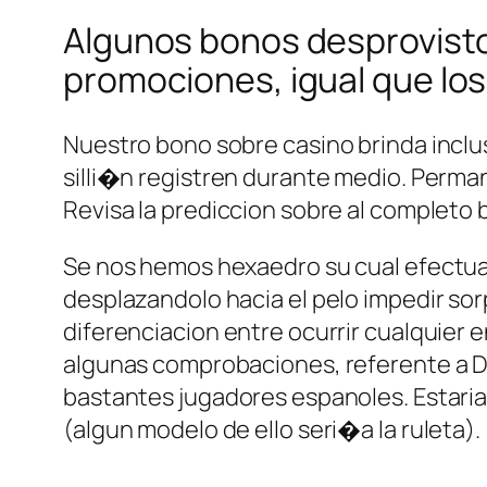
Algunos bonos desprovisto
promociones, igual que lo
Nuestro bono sobre casino brinda inclu
silli�n registren durante medio. Perman
Revisa la prediccion sobre al completo b
Se nos hemos hexaedro su cual efectuars
desplazandolo hacia el pelo impedir s
diferenciacion entre ocurrir cualquier 
algunas comprobaciones, referente a DB
bastantes jugadores espanoles. Estaria
(algun modelo de ello seri�a la ruleta).