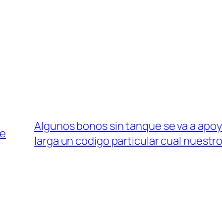
Algunos bonos sin tanque se va a apoy
de
larga un codigo particular cual nuestro