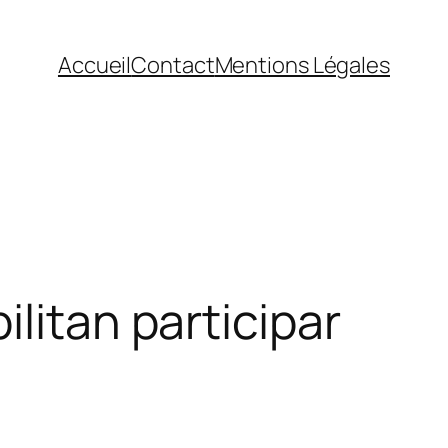
Accueil
Contact
Mentions Légales
litan participar