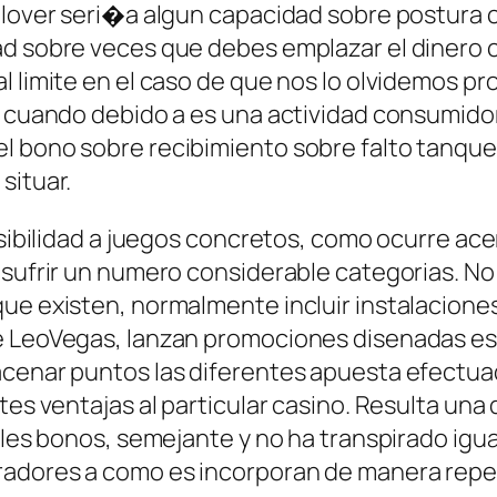
llover seri�a algun capacidad sobre postura cu
d sobre veces que debes emplazar el dinero cu
l limite en el caso de que nos lo olvidemos p
ra cuando debido a es una actividad consumido
l bono sobre recibimiento sobre falto tanqu
situar.
isibilidad a juegos concretos, como ocurre ace
 sufrir un numero considerable categorias. No
que existen, normalmente incluir instalacione
ue LeoVegas, lanzan promociones disenadas es
acenar puntos las diferentes apuesta efectu
ntes ventajas al particular casino. Resulta u
ales bonos, semejante y no ha transpirado igua
radores a como es incorporan de manera repet