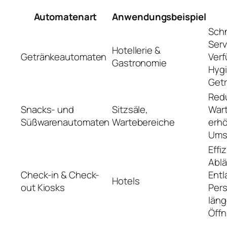
Automatenart
Anwendungsbeispiel
Schn
Serv
Hotellerie &
Getränkeautomaten
Verf
Gastronomie
Hyg
Get
Redu
Snacks- und
Sitzsäle,
Wart
Süßwarenautomaten
Wartebereiche
erh
Ums
Effi
Ablä
Check-in & Check-
Entl
Hotels
out Kiosks
Pers
läng
Öff