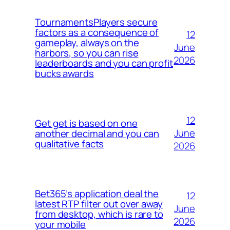
TournamentsPlayers secure
factors as a consequence of
12
gameplay, always on the
June
harbors, so you can rise
2026
leaderboards and you can profit
bucks awards
12
Get get is based on one
June
another decimal and you can
qualitative facts
2026
Bet365’s application deal the
12
latest RTP filter out over away
June
from desktop, which is rare to
2026
your mobile