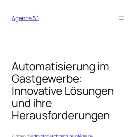
Skip
to
Agence 5.1
content
Automatisierung im
Gastgewerbe:
Innovative Lösungen
und ihre
Herausforderungen
Written by
admlnlx
in
Architecture Intérieure