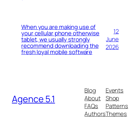
When you are making use of
12
your cellular phone otherwise
June
tablet, we usually strongly
recommend downloading the
2026
fresh loyal mobile software
Blog
Events
Agence 5.1
About
Shop
FAQs
Patterns
Authors
Themes