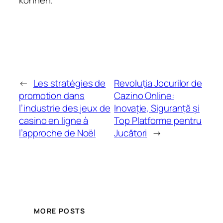
←
Les stratégies de
Revoluția Jocurilor de
promotion dans
Cazino Online:
l’industrie des jeux de
Inovație, Siguranță și
casino en ligne à
Top Platforme pentru
l’approche de Noël
Jucători
→
MORE POSTS