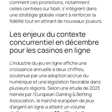
comment ces promotions, notamment
celles centrées sur Noël, s’intègrent dans
une stratégie globale visant à renforcer la
fidélité tout en attirant de nouveaux joueurs.
Les enjeux du contexte
concurrentiel en décembre
pour les casinos en ligne
L’industrie du jeu en ligne affiche une
croissance annuelle à deux chiffres,
soutenue par une adoption accrue du
numérique et une législation favorable dans
plusieurs régions. Selon une étude de 2023
menée par l’European Gaming & Betting
Association, le marché européen de jeux
d’argent en ligne a atteint un volume