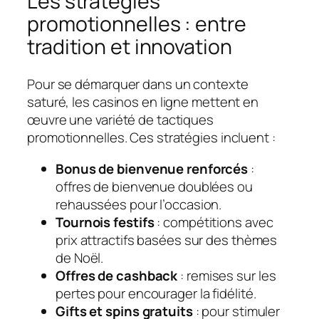
Les stratégies
promotionnelles : entre
tradition et innovation
Pour se démarquer dans un contexte
saturé, les casinos en ligne mettent en
œuvre une variété de tactiques
promotionnelles. Ces stratégies incluent :
Bonus de bienvenue renforcés
:
offres de bienvenue doublées ou
rehaussées pour l’occasion.
Tournois festifs
: compétitions avec
prix attractifs basées sur des thèmes
de Noël.
Offres de cashback
: remises sur les
pertes pour encourager la fidélité.
Gifts et spins gratuits
: pour stimuler