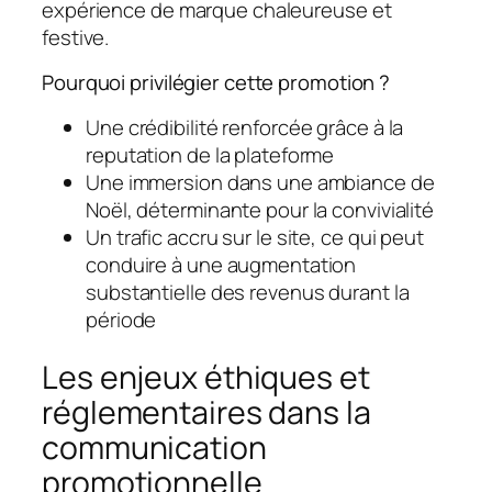
expérience de marque chaleureuse et
festive.
Pourquoi privilégier cette promotion ?
Une crédibilité renforcée grâce à la
reputation de la plateforme
Une immersion dans une ambiance de
Noël, déterminante pour la convivialité
Un trafic accru sur le site, ce qui peut
conduire à une augmentation
substantielle des revenus durant la
période
Les enjeux éthiques et
réglementaires dans la
communication
promotionnelle