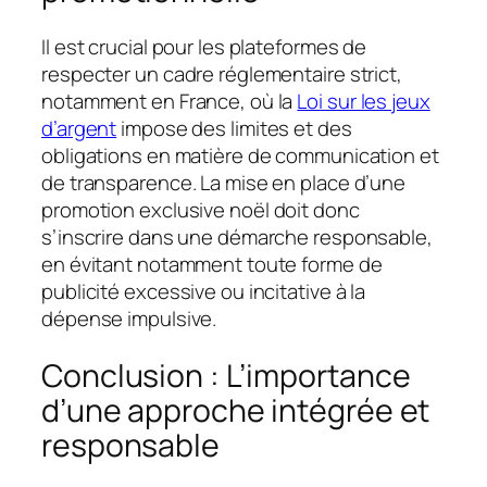
Il est crucial pour les plateformes de
respecter un cadre réglementaire strict,
notamment en France, où la
Loi sur les jeux
d’argent
impose des limites et des
obligations en matière de communication et
de transparence. La mise en place d’une
promotion exclusive noël
doit donc
s’inscrire dans une démarche responsable,
en évitant notamment toute forme de
publicité excessive ou incitative à la
dépense impulsive.
Conclusion : L’importance
d’une approche intégrée et
responsable