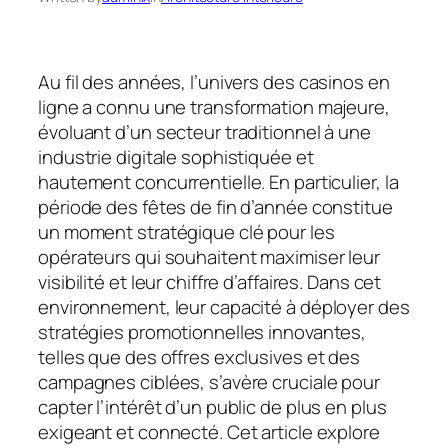
Au fil des années, l’univers des casinos en
ligne a connu une transformation majeure,
évoluant d’un secteur traditionnel à une
industrie digitale sophistiquée et
hautement concurrentielle. En particulier, la
période des fêtes de fin d’année constitue
un moment stratégique clé pour les
opérateurs qui souhaitent maximiser leur
visibilité et leur chiffre d’affaires. Dans cet
environnement, leur capacité à déployer des
stratégies promotionnelles innovantes
,
telles que des offres exclusives et des
campagnes ciblées, s’avère cruciale pour
capter l’intérêt d’un public de plus en plus
exigeant et connecté. Cet article explore