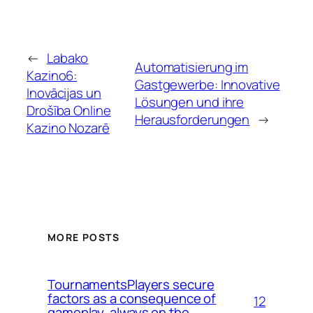
←
Labako
Automatisierung im
Kazino6:
Gastgewerbe: Innovative
Inovācijas un
Lösungen und ihre
Drošība Online
Herausforderungen
→
Kazino Nozarē
MORE POSTS
TournamentsPlayers secure
factors as a consequence of
12
gameplay, always on the