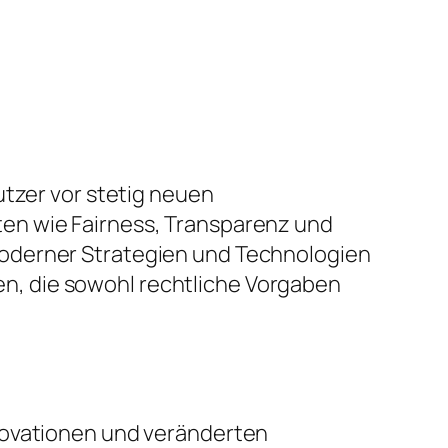
utzer vor stetig neuen
en wie Fairness, Transparenz und
moderner Strategien und Technologien
n, die sowohl rechtliche Vorgaben
novationen und veränderten