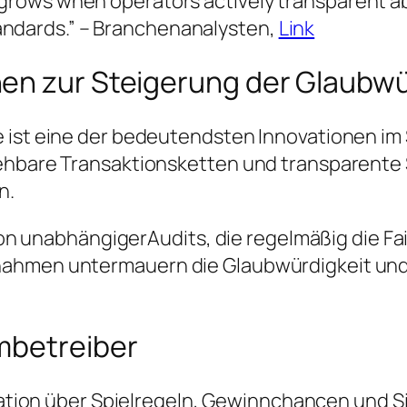
 grows when operators actively transparent abo
andards.” – Branchenanalysten,
Link
en zur Steigerung der Glaubwü
e ist eine der bedeutendsten Innovationen im
sehbare Transaktionsketten und transparente
n.
ation unabhängigerAudits, die regelmäßig die F
nahmen untermauern die Glaubwürdigkeit und
mbetreiber
tion über Spielregeln, Gewinnchancen und 