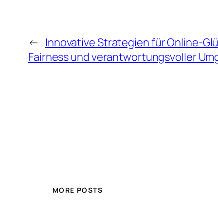
←
Innovative Strategien für Online-Gl
Fairness und verantwortungsvoller Um
MORE POSTS