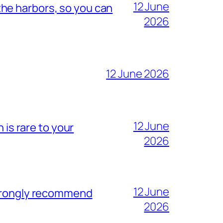
12 June
he harbors, so you can
2026
12 June 2026
12 June
 is rare to your
2026
12 June
strongly recommend
2026