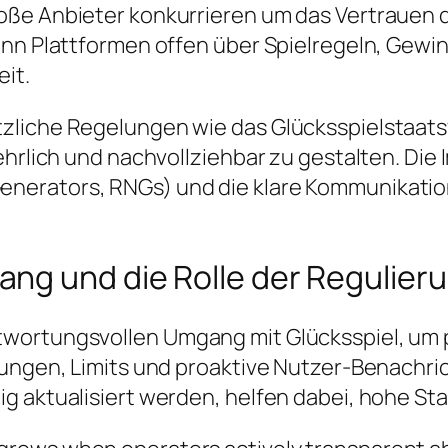
ße Anbieter konkurrieren um das Vertrauen de
 wenn Plattformen offen über Spielregeln, G
it.
zliche Regelungen wie das Glücksspielstaats
ehrlich und nachvollziehbar zu gestalten. Die
nerators, RNGs) und die klare Kommunikati
ng und die Rolle der Regulier
twortungsvollen Umgang mit Glücksspiel, um 
rungen, Limits und proaktive Nutzer-Benachr
g aktualisiert werden, helfen dabei, hohe Sta