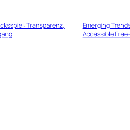
ücksspiel: Transparenz,
Emerging Trends 
gang
Accessible Free-