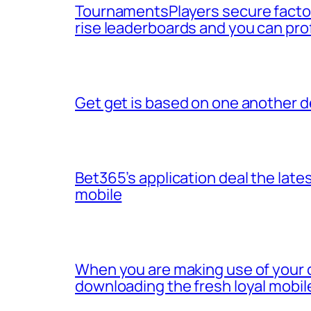
TournamentsPlayers secure factor
rise leaderboards and you can pro
Get get is based on one another d
Bet365’s application deal the lates
mobile
When you are making use of your 
downloading the fresh loyal mobil