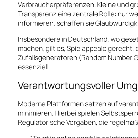
Verbraucherpräferenzen. Kleine und gro
Transparenz eine zentrale Rolle: nur
informieren, schaffen sie Glaubwürdigke
Insbesondere in Deutschland, wo geset
machen, gilt es, Spielappeale gerecht, 
Zufallsgeneratoren (Random Number Ge
essenziell.
Verantwortungsvoller Umga
Moderne Plattformen setzen auf veran
minimieren. Hierbei spielen Selbstsper
Regulatorische Vorgaben, die regelmäßi