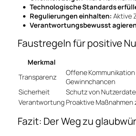
Technologische Standards erfüll
Regulierungen einhalten:
Aktive 
Verantwortungsbewusst agieren
Faustregeln für positive 
Merkmal
Offene Kommunikation
Transparenz
Gewinnchancen
Sicherheit
Schutz von Nutzerdaten
Verantwortung
Proaktive Maßnahmen 
Fazit: Der Weg zu glaubwü