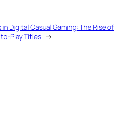
in Digital Casual Gaming: The Rise of
to-Play Titles
→