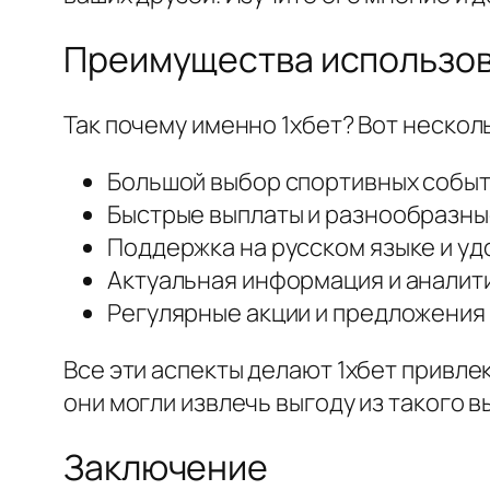
Преимущества использов
Так почему именно 1хбет? Вот неско
Большой выбор спортивных событ
Быстрые выплаты и разнообразны
Поддержка на русском языке и у
Актуальная информация и аналити
Регулярные акции и предложения 
Все эти аспекты делают 1хбет привле
они могли извлечь выгоду из такого в
Заключение