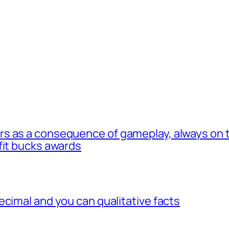
s as a consequence of gameplay, always on t
fit bucks awards
ecimal and you can qualitative facts