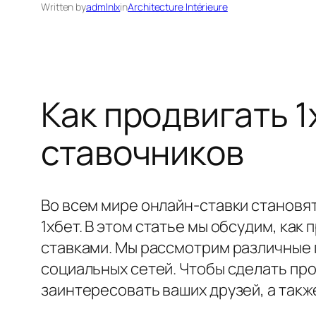
Written by
admlnlx
in
Architecture Intérieure
Как продвигать 1
ставочников
Во всем мире онлайн-ставки становят
1хбет. В этом статье мы обсудим, как
ставками. Мы рассмотрим различные 
социальных сетей. Чтобы сделать пр
заинтересовать ваших друзей, а так