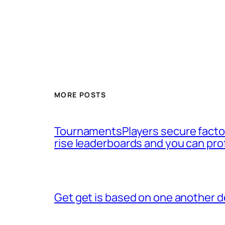
MORE POSTS
TournamentsPlayers secure factor
rise leaderboards and you can pro
Get get is based on one another d