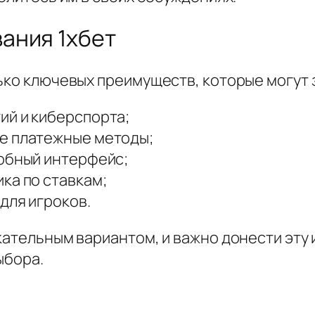
ания 1хбет
лько ключевых преимуществ, которые могут 
ий и киберспорта;
е платежные методы;
добный интерфейс;
ка по ставкам;
для игроков.
кательным вариантом, и важно донести эту
ыбора.