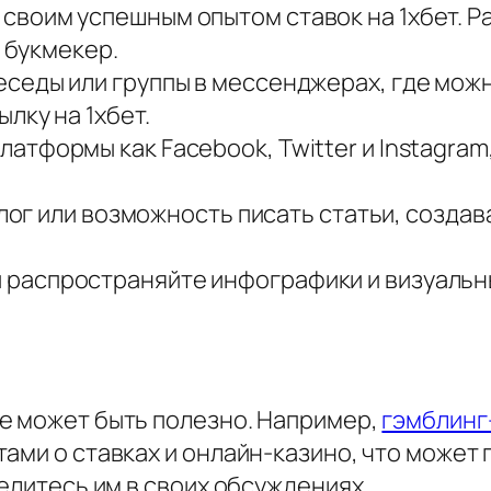
своим успешным опытом ставок на 1хбет. Р
т букмекер.
еседы или группы в мессенджерах, где мож
лку на 1хбет.
латформы как Facebook, Twitter и Instagram
.
блог или возможность писать статьи, созда
 распространяйте инфографики и визуальн
е может быть полезно. Например,
гэмблинг
тами о ставках и онлайн-казино, что может
делитесь им в своих обсуждениях.