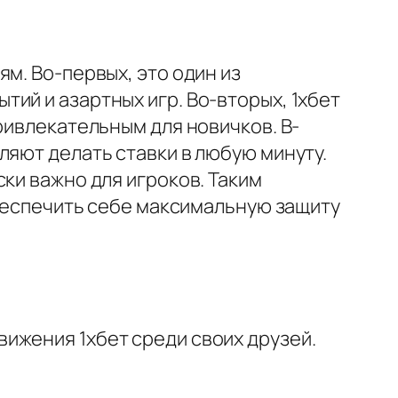
м. Во-первых, это один из
ий и азартных игр. Во-вторых, 1хбет
ривлекательным для новичков. В-
ляют делать ставки в любую минуту.
ки важно для игроков. Таким
обеспечить себе максимальную защиту
ижения 1хбет среди своих друзей.