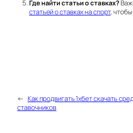
Где найти статьи о ставках?
Важн
статьей о ставках на спорт
, чтобы
←
Как продвигать 1хбет скачать сре
ставочников