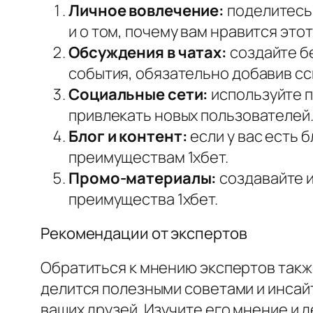
Личное вовлечение:
поделитесь 
и о том, почему вам нравится это
Обсуждения в чатах:
создайте б
события, обязательно добавив ссы
Социальные сети:
используйте п
привлекать новых пользователей
Блог и контент:
если у вас есть 
преимуществам 1хбет.
Промо-материалы:
создавайте и
преимущества 1хбет.
Рекомендации от экспертов
Обратиться к мнению экспертов такж
делится полезными советами и инсай
ваших друзей. Изучите его мнение и 