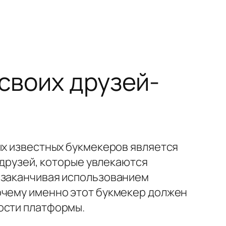
 своих друзей-
ых известных букмекеров является
друзей, которые увлекаются
и заканчивая использованием
очему именно этот букмекер должен
ости платформы.