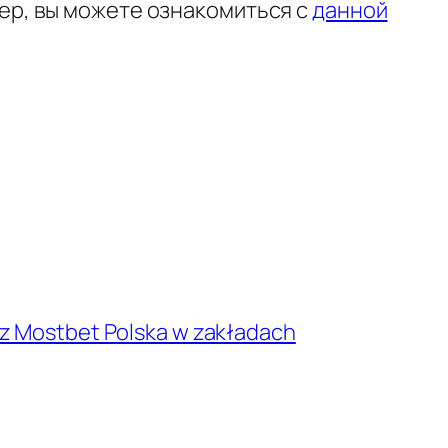
ер, вы можете ознакомиться с
данной
a z Mostbet Polska w zakładach