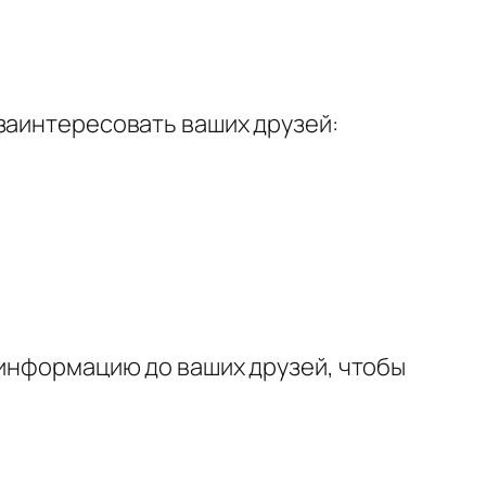
заинтересовать ваших друзей:
 информацию до ваших друзей, чтобы