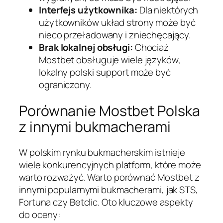
Interfejs użytkownika:
Dla niektórych
użytkowników układ strony może być
nieco przeładowany i zniechęcający.
Brak lokalnej obsługi:
Chociaż
Mostbet obsługuje wiele języków,
lokalny polski support może być
ograniczony.
Porównanie Mostbet Polska
z innymi bukmacherami
W polskim rynku bukmacherskim istnieje
wiele konkurencyjnych platform, które może
warto rozważyć. Warto porównać Mostbet z
innymi popularnymi bukmacherami, jak STS,
Fortuna czy Betclic. Oto kluczowe aspekty
do oceny: