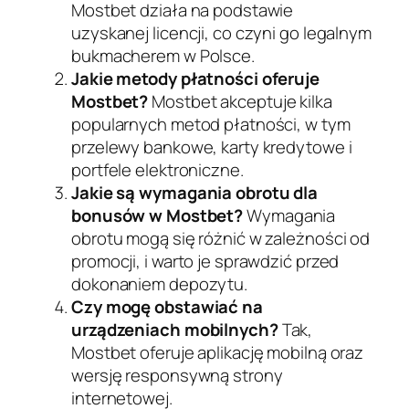
Mostbet działa na podstawie
uzyskanej licencji, co czyni go legalnym
bukmacherem w Polsce.
Jakie metody płatności oferuje
Mostbet?
Mostbet akceptuje kilka
popularnych metod płatności, w tym
przelewy bankowe, karty kredytowe i
portfele elektroniczne.
Jakie są wymagania obrotu dla
bonusów w Mostbet?
Wymagania
obrotu mogą się różnić w zależności od
promocji, i warto je sprawdzić przed
dokonaniem depozytu.
Czy mogę obstawiać na
urządzeniach mobilnych?
Tak,
Mostbet oferuje aplikację mobilną oraz
wersję responsywną strony
internetowej.