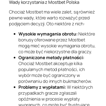
Wady korzystania z Mostbet Polska
Chociaż Mostbet ma wiele zalet, są również
pewne wady, które warto rozważyć przed
podjęciem decyzji. Oto niektóre z nich:
Wysokie wymagania obrotu:
Niektóre
bonusy oferowane przez Mostbet
mogą mieć wysokie wymagania obrotu,
co może być niekorzystne dla graczy.
Ograniczone metody płatności:
Chociaż Mostbet akceptuje kilka
popularnych metod płatności, ich
wybór może być ograniczony w
porównaniu do innych bukmacherów.
Problemy z wypłatami:
W niektórych
przypadkach gracze zgłaszali
opóźnienia w procesie wypłaty
wygranych, co może być frustrujące.