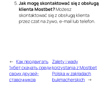
Jak mogę skontaktować się z obsługą
klienta Mostbet?
Możesz
skontaktować się z obsługą klienta
przez czat na żywo, e-mail lub telefon.
←
Как продвигать
Zalety i wady
1хбет скачать среди
korzystania z Mostbet
своих друзей-
Polska w zakładach
ставочников
bukmacherskich
→