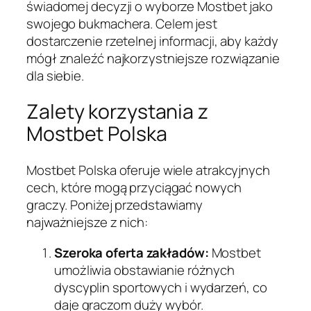
świadomej decyzji o wyborze Mostbet jako
swojego bukmachera. Celem jest
dostarczenie rzetelnej informacji, aby każdy
mógł znaleźć najkorzystniejsze rozwiązanie
dla siebie.
Zalety korzystania z
Mostbet Polska
Mostbet Polska oferuje wiele atrakcyjnych
cech, które mogą przyciągać nowych
graczy. Poniżej przedstawiamy
najważniejsze z nich:
Szeroka oferta zakładów:
Mostbet
umożliwia obstawianie różnych
dyscyplin sportowych i wydarzeń, co
daje graczom duży wybór.